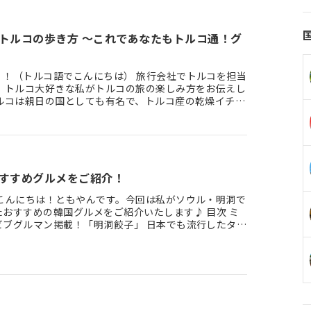
トルコの歩き方 ～これであなたもトルコ通！グ
！！（トルコ語でこんにちは） 旅行会社でトルコを担当
年、トルコ大好きな私がトルコの旅の楽しみ方をお伝えし
トルコは親日の国としても有名で、トルコ産の乾燥イチジ
タ、マグロな…
すすめグルメをご紹介！
 こんにちは！ともやんです。今回は私がソウル・明洞で
おすすめの韓国グルメをご紹介いたします♪ 目次 ミ
ビブグルマン掲載！「明洞餃子」 日本でも流行したタッ
有名店！「…