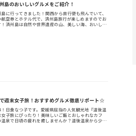
州島のおいしいグルメをご紹介！
州島に行ってきました！関西から直行便も飛んでいて、
い航空券とホテル代で、済州島旅行が楽しめますのでお
す！済州島は自然や世界遺産の山、美しい海、おいしい
魅力が盛りだくさん…
で週末女子旅！おすすめグルメ徹底リポート☆
は！日食なつ子です。愛媛県屈指の人気観光地『道後温
末女子旅にぴったり！美味しいご飯とおしゃれなカフ
の温泉で日頃の疲れを癒しませんか？道後温泉から少し
せば、『しまなみ海道…