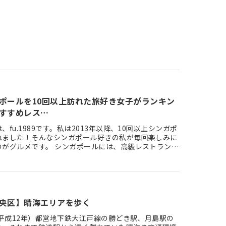
ポールを10回以上訪れた旅好き女子がランキン
すすめレス…
、fu.1989です。私は2013年以降、10回以上シンガポ
れました！そんなシンガポール好きの私が毎回楽しみに
のがグルメです。 シンガポールには、高級レストランか
ルメ…
中央区】晴海エリアを歩く
（平成12年）都営地下鉄大江戸線の勝どき駅、月島駅の