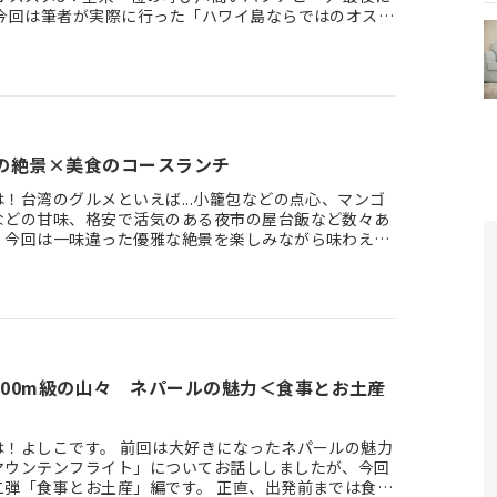
 今回は筆者が実際に行った「ハワイ島ならではのオスス
…
1の絶景×美食のコースランチ
！台湾のグルメといえば...小籠包などの点心、マンゴ
などの甘味、格安で活気のある夜市の屋台飯など数々あ
、今回は一味違った優雅な絶景を楽しみながら味わえる
ンチをご紹介し…
000m級の山々 ネパールの魅力＜食事とお土産
は！よしこです。 前回は大好きになったネパールの魅力
マウンテンフライト」についてお話ししましたが、今回
二弾「食事とお土産」編です。 正直、出発前までは食事