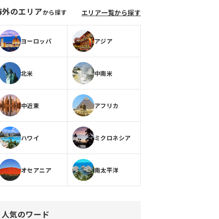
海外のエリア
から探す
エリア一覧から探す
ヨーロッパ
アジア
北米
中南米
中近東
アフリカ
ハワイ
ミクロネシア
オセアニア
南太平洋
人気のワード