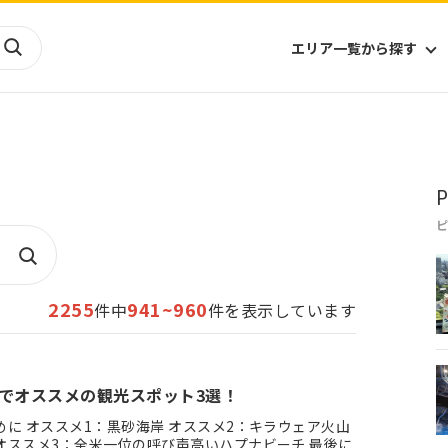
エリア一覧から探す
海外
山陰・山陽
ヨーロッパ
アフリカ
P
四国
アジア
ハワイ
九州
北米
ミクロネシア
北陸
沖縄
中南米
オセアニア
中近東
南太平洋
2255
941~960
件中
件を表示しています
でオススメの観光スポット3選！
オススメ3：全米一位の呼び声高いハプナビーチ 最後に