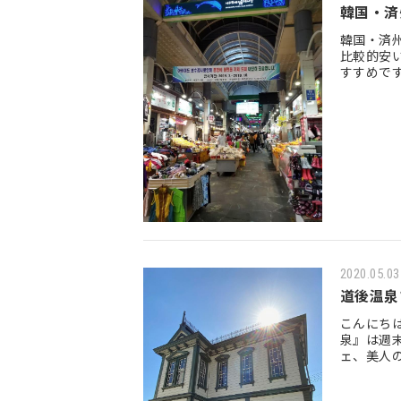
韓国・済
韓国・済
比較的安
すすめで
食べ物と
2020.05.03
道後温泉
こんにち
泉』は週
ェ、美人
足を延ば