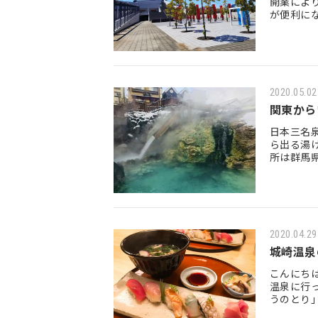
開業によ
が便利に
されてい
2020.05.02
関東から
日本三名
ら出る湯
所は群馬
ります。
2020.04.29
城崎温泉
こんにち
温泉に行
うのとり」
き、帰り