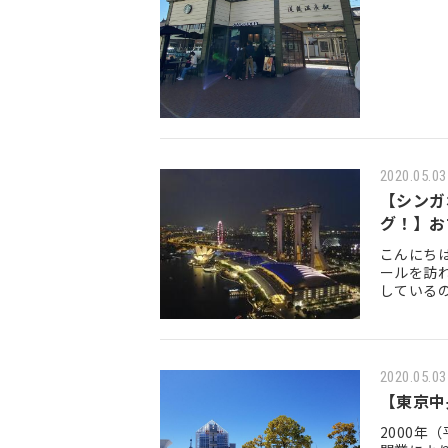
2020.05.03
【シンガ
グ！】お
こんにちは
ールを訪
している
らB級グ
2020.05.03
【東京
2000年