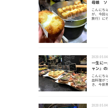
母娘 ソ
こんにち
が、今回
旅行）に
《屋台グ
2020.05.04
一生に一
ャン』の
こんにちは
皿料理が
き、今世
チャンです
2020.05.04