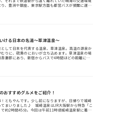
り、それまで鉄道駅から遠く離れていた晴海の交通環境
なり、豊洲や銀座、東京駅方面も都営バスが頻繁に運行
るため商業…
いける日本の名湯～草津温泉～
泉として日本を代表する温泉、草津温泉。高温の源泉か
けむりに、硫黄のにおいが立ち込めます。草津温泉の場
県吾妻郡にあり、新宿からバスで4時間ほどの距離にあ
古くから日本の名湯…
のおすすめグルメをご紹介！
は！ともやんです。少し前になりますが、日帰りで城崎
ってまいりました♪ 城崎温泉はJR大阪駅から特急「こ
で約2時間45分。今回は午前11時頃城崎温泉駅に着
は午後7時頃の…