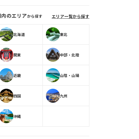
国内のエリア
から探す
エリア一覧から探す
北海道
東北
関東
中部・北陸
近畿
山陰・山陽
四国
九州
沖縄