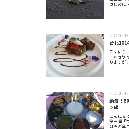
はじめに
メ観光ス
2020.05.18
台北10
こんにちは
ーかき氷
りますが
美食のラ
2020.05.16
絶景！8
＞編
こんにち
第一弾「
はその第