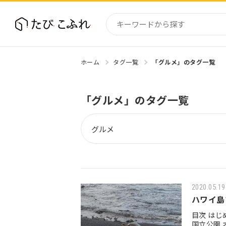
ホーム
タグ一覧
「グルメ」のタグ一覧
国内
北海道
「グルメ」のタグ一覧
東北
関東
中部・
近畿
2020.05.19
ハワイ島
目次 はじめに オススメ1：黒砂海岸 オススメ2：キラウェア火山
国立公園 