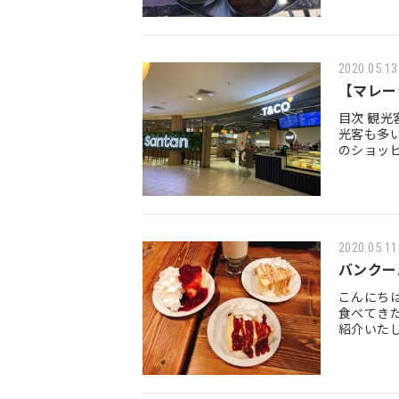
には期待
2020.05.13
【マレー
目次 観光客も多いミッドバレーで 人気のメニューは何だろう 観
光客も多い
のショッ
アアジア
2020.05.11
バンクー
こんにち
食べてき
紹介いたします♪ 目次 バ
行列を作