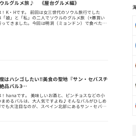
ウルグルメ旅♪ 《屋台グルメ編》
は！K・Hです。 前回は女三世代のソウル旅行でした
は「娘」と「私」の二人でソウルのグルメ旅（+爆買い
行ってきました。今回は明洞（ミョンドン）で食べた
ルメ編》をお届…
度はハシゴしたい‼美食の聖地『サン・セバスチ
絶品バル3…
！hanaです。 美味しいお酒と、ピンチョスなどの小
つまめるバルは、大人気ですよね♪そんなバルがひしめ
界でも大注目なのが、スペイン北部にあるサン・セバス
！ 星付きレ…