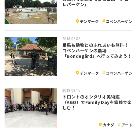
レパーケン」
デンマーク
コペンハーゲン
2018.06.02
乗馬も動物とのふれあいも無料！
コペンハーゲンの農場
「Bondegård」へ行ってみよう！
デンマーク
コペンハーゲン
2018.03.16
トロントのオンタリオ美術館
（AGO）でFamily Dayを家族で楽
しむ！
カナダ
アート