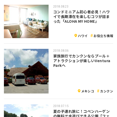
2018.08.23
コンドミニアム初心者必見！ハワ
イで長期滞在を楽しむコツが詰ま
った「ALOHA MY HOME」
ハワイ
お役立ち情報
2018.08.06
家族旅行でカンクンならプール＋
アトラクションが楽しいVentura
Parkへ
メキシコ
カンクン
2018.07.15
夏の子連れ旅に！コペンハーゲン
の無料で水遊びできる公園「フェ