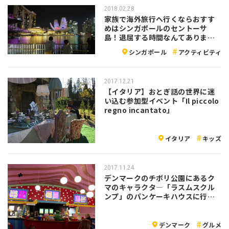
2018.02.28
家族で海外旅行へ行くならおすす
めはシンガポールのセントーサ
島！退屈する時間なんてありませ
ん♪
シンガポール
アクティビティ
2017.12.21
【イタリア】おとぎ話の世界に迷
い込む参加型イベント「Il piccolo
regno incantato」
イタリア
キッズ
2017.11.24
デンマークのチボリ公園にあるク
マのキャラクタ―「ラスムスクル
ンプ」のパンケーキハウスに行っ
てみよう！
デンマーク
グルメ