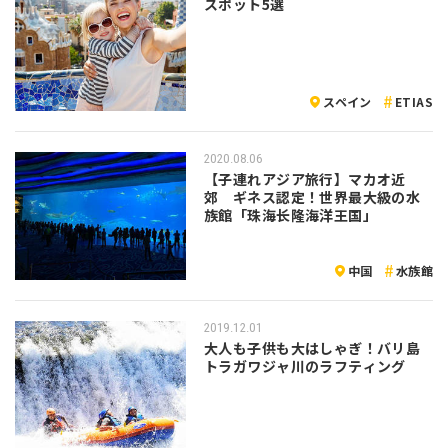
スポット5選
スペイン
ETIAS
2020.08.06
【子連れアジア旅行】マカオ近
郊 ギネス認定！世界最大級の水
族館「珠海长隆海洋王国」
中国
水族館
2019.12.01
大人も子供も大はしゃぎ！バリ島
トラガワジャ川のラフティング