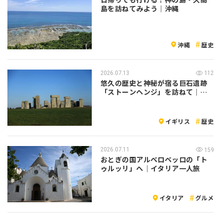
島を訪ねてみよう｜沖縄
沖縄
歴史
2026.07.13
112
悠久の歴史と神秘が宿る巨石遺跡
「ストーンヘンジ」を訪ねて｜イ
ギリス
イギリス
歴史
2026.07.11
159
おとぎの国アルベロベッロの「ト
ゥルッリ」へ｜イタリア一人旅
イタリア
グルメ