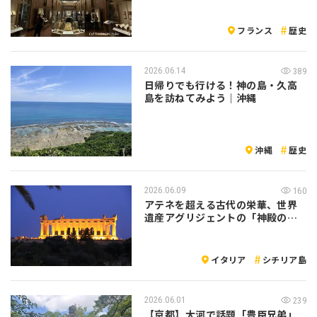
フランス
歴史
2026.06.14
389
日帰りでも行ける！神の島・久高
島を訪ねてみよう｜沖縄
沖縄
歴史
2026.06.09
160
アテネを超える古代の栄華、世界
遺産アグリジェントの「神殿の
谷」
イタリア
シチリア島
2026.06.01
239
【京都】大河で話題「豊臣兄弟」