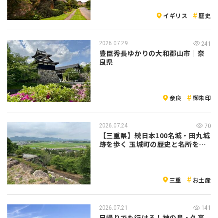
イギリス
歴史
2026.07.29
241
豊臣秀長ゆかりの大和郡山市｜奈
良県
奈良
御朱印
2026.07.24
70
【三重県】続日本100名城・田丸城
跡を歩く 玉城町の歴史と名所をめ
ぐる…
三重
お土産
2026.07.21
141
日帰りでも行ける！神の島・久高