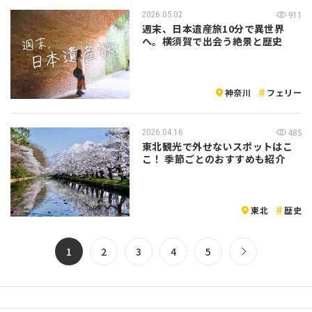
2026.05.02
911
週末、日本遺産旅10分で異世界
へ。横須賀で出会う絶景と歴史
神奈川
フェリー
2026.04.16
485
東北観光で外せないスポットはこ
こ！ 季節ごとのおすすめも紹介
東北
歴史
1
2
3
4
5