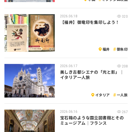
2026.06.18
320
【福井】御竜印を集印しよう！
福井
御朱印
2026.06.17
208
美しき古都シエナの「光と影」｜
イタリア一人旅
イタリア
一人旅
2026.06.16
267
宝石箱のような国立図書館とその
ミュージアム｜フランス