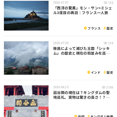
2026.07.07
155
「西洋の驚異」モン・サン=ミシェ
ル3度目の再訪｜フランス一人旅
フランス
歴史
2026.07.05
139
移民によって滅びた王国「シッキ
ム」の歴史と現在の街並みを巡る
旅｜インド
インド
歴史
2026.06.25
2106
函谷関の現在は？キングダムの聖
地巡礼。実物は驚きの高さ！？中
国旅行記
中国
キングダム映画