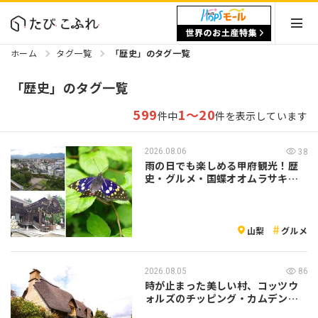
ホーム
タグ一覧
「歴史」のタグ一覧
「歴史」のタグ一覧
599
1～20
件中
件を表示しています
2026.08.06
38
雨の日でも楽しめる甲府観光！歴
史・グルメ・国蝶オオムラサキを
公共交通機…
山梨
グルメ
2026.08.05
86
時が止まった美しい村、コッツウ
ォルズのチッピング・カムデンを
訪ねて｜イ…