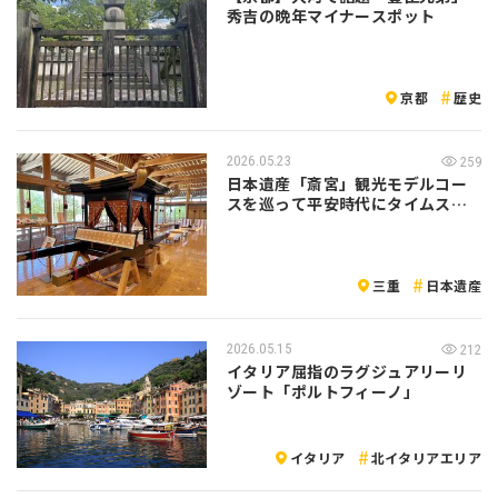
秀吉の晩年マイナースポット
京都
歴史
2026.05.23
259
日本遺産「斎宮」観光モデルコー
スを巡って平安時代にタイムスリ
ップ｜三重…
三重
日本遺産
2026.05.15
212
イタリア屈指のラグジュアリーリ
ゾート「ポルトフィーノ」
イタリア
北イタリアエリア