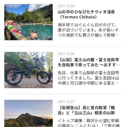
です。 以前は長崎で水族館に勤務
2021.12.08
し…
山の中のひなびたチウィオ温泉
（Termas Chihuio）
南半球ではぐんぐん日がのびて、
夏が近づいています。冬が長いチ
リの南部でも寒さが緩んで新緑が
まぶしい季節となりました。 先
日、パンデミック中ずっと閉まっ
ていた温泉が開いたので久しぶり
2021.12.08
に行ってきました。チ…
【山梨】富士山の麓・富士吉田市
を自転車で周ってみた ～おすすめ
スポット…
先日、仕事で山梨県の富士吉田市
に行ってきました。富士吉田は山
中湖と河口湖の中間にある富士北
麓の中核都市ですが、忍野村の忍
野八海などメジャーな観光地に比
べると地味な存在で、通過点にな
2021.12.07
ってしまっている地域…
【岩稜登山】岩と雪の殿堂「剱
岳」と「立山三山」縦走の山旅
＜トップ画像：剱沢から望む早朝
の剱岳＞ こんにちは！「三度の飯