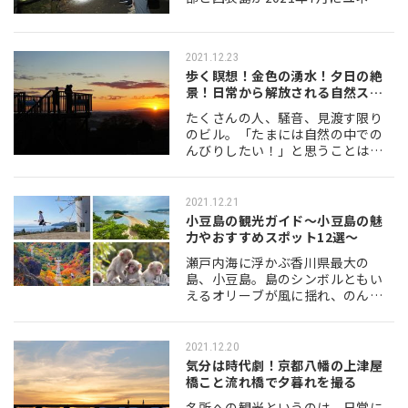
コ世界自然遺産に登録されたこと
をご存じでしょうか？このコロナ
禍、コロナのニュースばかりが流
2021.12.23
れる中、また1…
歩く瞑想！金色の湧水！夕日の絶
景！日常から解放される自然スポ
ット in…
たくさんの人、騒音、見渡す限り
のビル。「たまには自然の中での
んびりしたい！」と思うことはあ
りませんか？そんなときは、兵庫
県三木市へぜひお越しください。
田園風景が美しいゆったりとした
2021.12.21
街で、車があれば大…
小豆島の観光ガイド～小豆島の魅
力やおすすめスポット12選～
瀬戸内海に浮かぶ香川県最大の
島、小豆島。島のシンボルともい
えるオリーブが風に揺れ、のんび
りと流れる島時間が魅力の小豆
島。この記事では、そんな魅力あ
ふれる小豆島の観光で、必ず訪れ
2021.12.20
たい12のスポットを厳選…
気分は時代劇！京都八幡の上津屋
橋こと流れ橋で夕暮れを撮る
名所への観光というのは、日常に