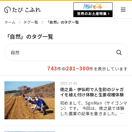
ホーム
タグ一覧
「自然」のタグ一覧
「自然」のタグ一覧
743
281~300
件中
件を表示しています
2022.01.03
徳之島・伊仙町で人生初のジャガ
イモ植え付け体験と生姜収穫体験
初めまして、SgnMan（サイゴンマ
ン）です。 今回は、徳之島で体験
した農業の記事を書きました。ぜ
ひ見てください。 目次 徳之島って
どこ？ 春が待ち遠しい！じゃがい
もの植え付け体験 いっぱい獲った