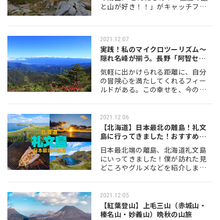
と山が好き！！」がキャッチフレ
ーズの倉山（くらさん）です。 新
田次郎著作の小説『劒岳 点の記』
（つるぎだけ てんのき）を読み終
2021.12.07
えた時には、…
実践！私のマイクロツーリズム〜
隠れ名峰が揃う。長野「阿智セブ
ンサミット…
気軽に出かけられる距離に、自分
の冒険心を満たしてくれるフィー
ルドがある。この幸せを、今のご
時世になってより実感するように
なりました。 日常から少し身を置
き、自然に接していると、本来の感
2021.12.06
覚を取り戻すよう…
【北海道】日本最北の離島！礼文
島に行ってきました！おすすめス
ポットをご…
日本最北端の離島、北海道礼文島
にいってきました！僕が訪れた見
どころやグルメなどを紹介しま
す。 目次 礼文島ってどんな島？ど
こにあるの？ フェリーで礼文島
へ！船泊湾の美しい夕日が見られ
2021.12.05
る民宿海憧にチェ…
【紅葉登山】上毛三山（赤城山・
榛名山・妙義山）晩秋の山旅