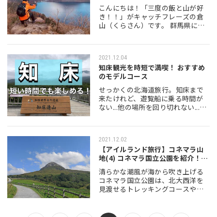
こんにちは！「三度の飯と山が好
き！！」がキャッチフレーズの倉
山（くらさん）です。 群馬県には
赤城山（あかぎやま、あかぎさ
ん）・榛名山（はるなさん）・妙
義山（みょうぎさん）の総称で那
2021.12.04
須火山帯に属する上毛…
知床観光を時短で満喫！ おすすめ
のモデルコース
せっかくの北海道旅行。知床まで
来たけれど、遊覧船に乗る時間が
ない...他の場所を回り切れない...ど
うしたらいい？を解決。おすすめ
の時短ルートをご紹介します。 目
次 時短のおすすめモデルコース…
2021.12.02
【アイルランド旅行】コネマラ山
地(4) コネマラ国立公園を紹介！ダ
イア…
清らかな潮風が海から吹き上げる
コネマラ国立公園は、北大西洋を
見渡せるトレッキングコースや、
コネマラ大理石で有名なダイアモ
ンドヒルなどが人気です。もちろ
ん日本人にも人気の観光地です。