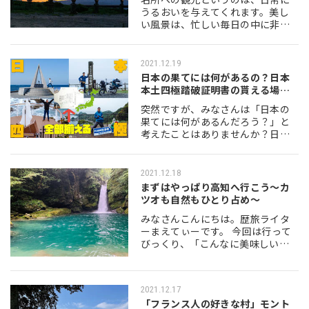
うるおいを与えてくれます。美し
い風景は、忙しい毎日の中に非日
常をもたらしてくれるとても貴重
な存在です。今回は、現代に存在
しながらも、そこを訪れるとあた
2021.12.19
かも江戸時代にタイム…
日本の果てには何があるの？日本
本土四極踏破証明書の貰える場
所・到達方法…
突然ですが、みなさんは「日本の
果てには何があるんだろう？」と
考えたことはありませんか？日本
最東端、日本最西端、日本最南
端、日本最北端。「最◯端」とい
う言葉にはなぜか人を惹きつける
2021.12.18
力がありますよね？ か…
まずはやっぱり高知へ行こう～カ
ツオも自然もひとり占め～
みなさんこんにちは。歴旅ライタ
ーまえてぃーです。 今回は行って
びっくり、「こんなに美味しい
の！？」「こんなに自然が豊かな
の！？」そう思うこと間違いな
い、高知県の魅力をたっぷりご紹
2021.12.17
介します。 目次 高…
「フランス人の好きな村」モント