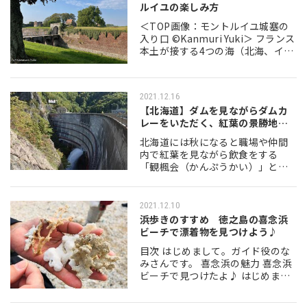
ルイユの楽しみ方
＜TOP画像：モントルイユ城塞の
入り口 ©Kanmuri Yuki＞ フランス
本土が接する4つの海（北海、イギ
リス海峡、大西洋、地中海）のう
ち、ラ・マンシュと呼ばれるイギ
リス海峡に接する海岸線は、コ
2021.12.16
ー…
【北海道】ダムを見ながらダムカ
レーをいただく、紅葉の景勝地
「豊平峡ダム…
北海道には秋になると職場や仲間
内で紅葉を見ながら飲食をする
「観楓会（かんぷうかい）」とい
う風習があります。 その由来は諸
説ありますが、本州ほど桜並木が
少ないため、秋に集まって紅葉を
2021.12.10
観賞しながら飲食する…
浜歩きのすすめ 徳之島の喜念浜
ビーチで漂着物を見つけよう♪
目次 はじめまして。ガイド役のな
みさんです。 喜念浜の魅力 喜念浜
ビーチで見つけたよ♪ はじめまし
て。ガイド役のなみさんです。 は
じめまして。ガイド役のなみさん