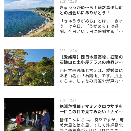
2021.12.28
ど…
きゅううがめ～ら！徳之島伊仙町
との出会いにありがとう！
「きゅううがめら」とは、「きゅ
う」は今日、「うがめら」は感
謝、今日という日に感謝する「こ
んにちは」を表した徳之島の言葉
です。 徳之島は2021年7月に世界
自然遺産に登録されたばかり。登
2021.12.26
録のポイントは「…
【愛媛県】西日本最高峰、紅葉の
石鎚山と土小屋テラスの絶品ジビ
エコロッケ…
西日本最高峰と言えば、愛媛県に
ある百名山「石鎚山」です。頂上
からは、しまなみ海道や瀬戸内
海、四季折々の美しい自然が楽し
めます。 紅葉の季節は全国から登
山客が集まる場所です。 今回はこ
2021.12.24
の「石鎚山」を登…
絶滅危惧種アマミノクロウサギを
一目この目で見てみたい！ナイト
ウォーク体…
皆様こんにちは。 突然ですが、奄
美大島と徳之島、そして沖縄島北
部と西表島が2021年7月にユネス