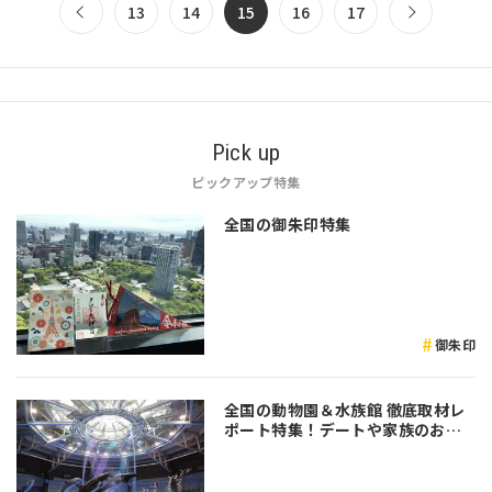
13
14
15
16
17
近頃はゴールウェイか…
Pick up
ピックアップ特集
全国の御朱印特集
御朱印
全国の動物園＆水族館 徹底取材レ
ポート特集！デートや家族のおで
かけなど是非参考にしてみてくだ
さい♪