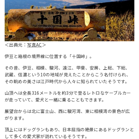
＜出典元：
写真AC
＞
伊豆と箱根の境界線に位置する「十国峠」。
その昔、伊豆、相模、駿河、遠江、甲斐、安房、上総、下総、
武蔵、信濃という10の地域が見えたことからこう名付けられ、
その眺めの美さは江戸時代から人々に知られていたそうです。
山頂へは全長316メートルを約3分で登るレトロなケーブルカー
が走っていて、愛犬と一緒に乗ることもできます。
展望台からは北に富士山、西に駿河湾、東に相模湾の景色が広
がります。
頂上にはドッグランもあり、日本屈指の絶景にあるドッグランと
して多くの愛犬家が訪れているそうです。