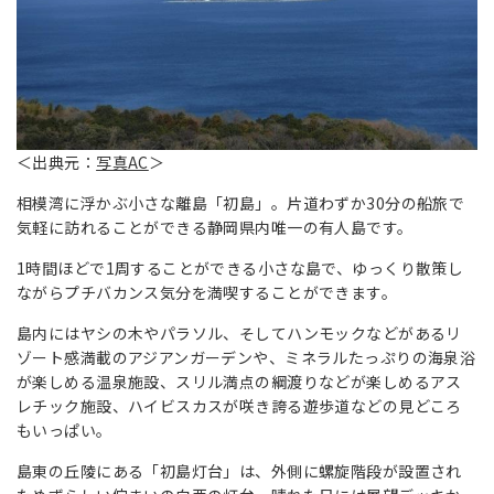
＜出典元：
写真AC
＞
相模湾に浮かぶ小さな離島「初島」。片道わずか30分の船旅で
気軽に訪れることができる静岡県内唯一の有人島です。
1時間ほどで1周することができる小さな島で、ゆっくり散策し
ながらプチバカンス気分を満喫することができます。
島内にはヤシの木やパラソル、そしてハンモックなどがあるリ
ゾート感満載のアジアンガーデンや、ミネラルたっぷりの海泉浴
が楽しめる温泉施設、スリル満点の綱渡りなどが楽しめるアス
レチック施設、ハイビスカスが咲き誇る遊歩道などの見どころ
もいっぱい。
島東の丘陵にある「初島灯台」は、外側に螺旋階段が設置され