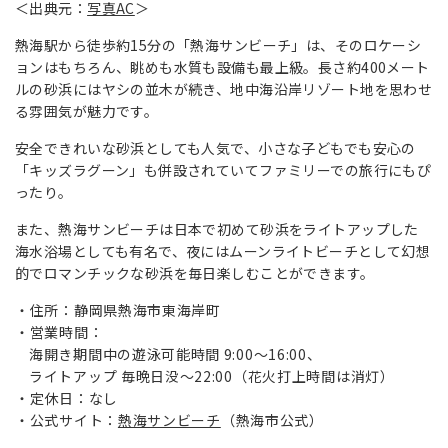
＜出典元：
写真AC
＞
熱海駅から徒歩約15分の「熱海サンビーチ」は、そのロケーシ
ョンはもちろん、眺めも水質も設備も最上級。長さ約400メート
ルの砂浜にはヤシの並木が続き、地中海沿岸リゾート地を思わせ
る雰囲気が魅力です。
安全できれいな砂浜としても人気で、小さな子どもでも安心の
「キッズラグーン」も併設されていてファミリーでの旅行にもぴ
ったり。
また、熱海サンビーチは日本で初めて砂浜をライトアップした
海水浴場としても有名で、夜にはムーンライトビーチとして幻想
的でロマンチックな砂浜を毎日楽しむことができます。
住所：静岡県熱海市東海岸町
営業時間：
海開き期間中の遊泳可能時間 9:00～16:00、
ライトアップ 毎晩日没～22:00（花火打上時間は消灯）
定休日：なし
公式サイト：
熱海サンビーチ
（熱海市公式）