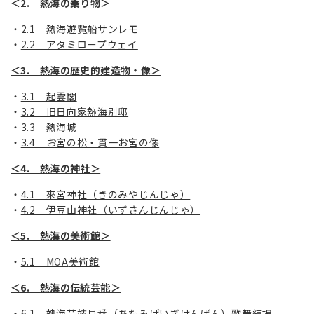
＜2. 熱海の乗り物＞
2.1 熱海遊覧船サンレモ
2.2 アタミロープウェイ
＜3. 熱海の歴史的建造物・像＞
3.1 起雲閣
3.2 旧日向家熱海別邸
3.3 熱海城
3.4 お宮の松・貫一お宮の像
＜4. 熱海の神社＞
4.1 來宮神社（きのみやじんじゃ）
4.2 伊豆山神社（いずさんじんじゃ）
＜5. 熱海の美術館＞
5.1
MOA
美術館
＜6. 熱海の伝統芸能＞
6.1 熱海芸妓見番（あたみげいぎけんばん）歌舞練場