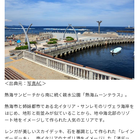
＜出典元：
写真AC
＞
熱海サンビーチから南に続く親水公園「熱海ムーンテラス」。
熱海市と姉妹都市である北イタリア・サンレモのリヴェラ海岸を
はじめ、地形と街並みが似ていることから、地中海北部のリゾ
ート地をイメージして作られた人気のエリアです。
レンガが美しいスカイデッキ、石を基調として作られた「レイン
ボーデッキ」、南イタリアのナポリ港をイメージした「渚デッ