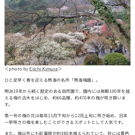
＜photo by
Eiichi Kimura
＞
ひと足早く春を迎える熱海の名所「熱海梅園」。
明治19年から続く歴史のある自然園で、園内には樹齢100年を越
える梅の古木をはじめ、約60品種、約470本の梅が咲き競いま
す。
第一号の梅の花は毎年11月下旬から12月上旬に咲き始め、日本
一早咲きの梅を楽しむことができるスポットとして人気です。
また、梅以外にも紅葉樹が約380本植えられていて、秋には黄色