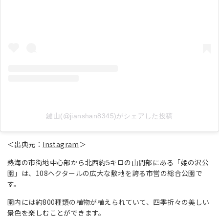
鍵山(@jianshan8345)がシェアした投稿
＜出典元：
Instagram
＞
熱海の市街地中心部から北西約5キロの山間部にある「姫の沢公
園」は、108ヘクタールの広大な敷地を誇る市営の総合公園で
す。
園内には約800種類の植物が植えられていて、四季折々の美しい
景色を楽しむことができます。