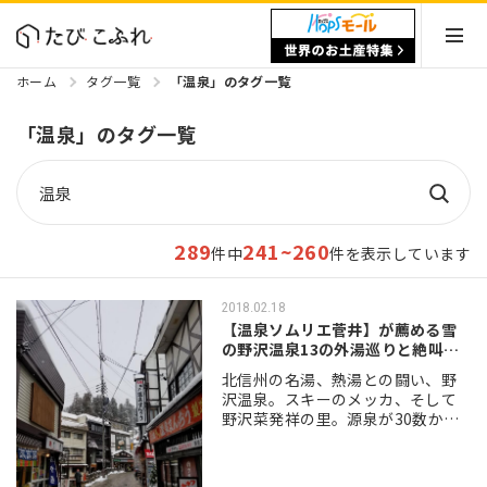
ホーム
タグ一覧
「温泉」のタグ一覧
「温泉」のタグ一覧
289
241~260
件中
件を表示しています
2018.02.18
【温泉ソムリエ菅井】が薦める雪
の野沢温泉13の外湯巡りと絶叫体
験
北信州の名湯、熱湯との闘い、野
沢温泉。スキーのメッカ、そして
野沢菜発祥の里。源泉が30数か
所。どこまでが旅館で、どこまで
が民宿か分からないくらい、旅館
と民宿が混在するのも特徴のひと