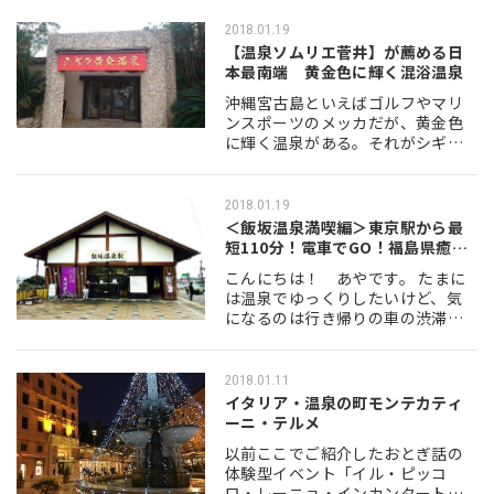
まざまな温泉が点在する。深々と
寒さが身に染みるこの時期は、地
2018.01.19
元っ子も観光客も温泉…
【温泉ソムリエ菅井】が薦める日
本最南端 黄金色に輝く混浴温泉
沖縄宮古島といえばゴルフやマリ
ンスポーツのメッカだが、黄金色
に輝く温泉がある。それがシギラ
黄金温泉だ。シギラリゾート内に
あり、宮古島空港から約30分。シ
ギラリゾート内に泊まれば割引
2018.01.19
も。リゾート内循環バ…
＜飯坂温泉満喫編＞東京駅から最
短110分！電車でGO！福島県癒し
の旅
こんにちは！ あやです。 たまに
は温泉でゆっくりしたいけど、気
になるのは行き帰りの車の渋滞で
すよね。そんな時、電車の旅って
いかがですか?東北地方・福島県と
いうと遠いイメージがあります
2018.01.11
が、実は東京駅から…
イタリア・温泉の町モンテカティ
ーニ・テルメ
以前ここでご紹介したおとぎ話の
体験型イベント「イル・ピッコ
ロ・レーニョ・インカンタート」