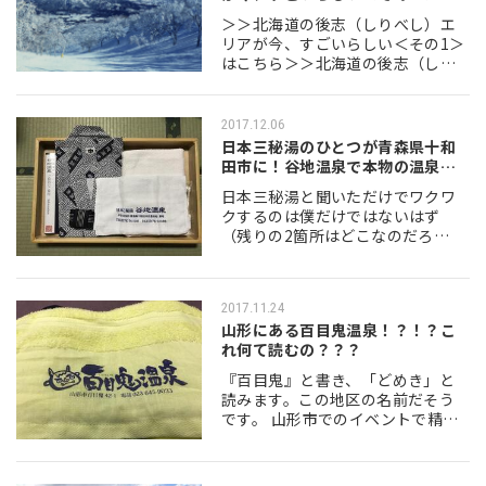
＞＞北海道の後志（しりべし）エ
リアが今、すごいらしい＜その1＞
はこちら＞＞北海道の後志（しり
べし）エリアが今、すごいらしい
＜その2＞はこちら 後志は北海道の
西部に位置し、20の市町村で構成
2017.12.06
されている。…
日本三秘湯のひとつが青森県十和
田市に！谷地温泉で本物の温泉を
体感してき…
日本三秘湯と聞いただけでワクワ
クするのは僕だけではないはず
（残りの2箇所はどこなのだろ
う...？）。そのひとつ谷地温泉（や
ちおんせん）に行く機会に恵まれ
ましたので行ってきました。 開湯
2017.11.24
400年の歴史を…
山形にある百目鬼温泉！？！？こ
れ何て読むの？？？
『百目鬼』と書き、「どめき」と
読みます。この地区の名前だそう
です。 山形市でのイベントで精一
杯働き(笑)、最後に温泉に入りたい
という同行者の要望で知人に聞い
て紹介されたのがこの温泉。終