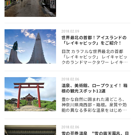
つ。宿を選ぶ場合は、…
2018.02.09
世界最北の首都！アイスランドの
「レイキャビック」をご紹介！
目次 カラフルな世界最北の首都
「レイキャビック」 レイキャビッ
クのランドマークタワー レイキャ
ビックの散策スポット ちょっと足
を延ばして 世界最大級の露天風呂
「ブルーラグーン」 冬のアイスラ
2018.02.06
ンド旅行…
温泉、美術館、ロープウェイ！ 箱
根の観光スポット12選
豊かな自然に囲まれた湯どころ、
神奈川県南西部・箱根。泉質や効
能の異なる多彩な温泉をはじめ、
歴史、アート、パワースポットな
ど魅力がいっぱい！ 箱根は東京や
名古屋から電車で約1時間半とアク
2018.02.06
セスも抜群の場所…
雪の花巻温泉 "雪の露天風呂、日