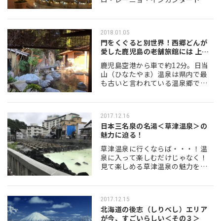
は、トスカーナ州モンテカティー
ニ・テルメという街で開催されま
した。 今回はその舞台であったモ
2018.01.05
ンテカティーニ・テル…
門をくぐると別世界！西郷どんが
愛した鹿児島の老舗旅館には 上質
な時間が…
鹿児島空港から車で約12分。日当
山（ひなたやま）温泉は県内で最
も古いと言われている温泉郷で、
西郷隆盛がよく訪れていたことで
も知られています。今回はそんな
日当山温泉の老舗旅館「野鶴亭
2017.12.16
（やかくてい）」を…
日本三名泉の名湯＜草津温泉＞の
魅力に迫る！
草津温泉に行くならば・・・！温
泉に入って楽しむだけじゃなく！
見て楽しめる草津温泉の魅力を紹
介します！♪ ●日本の温泉といえ
ばココ！草津温泉の魅力！ 群馬県
吾妻郡草津町にある草津温泉は、
2017.12.15
有馬温泉、下呂温…
北海道の後志（しりべし）エリア
が今、すごいらしい＜その３＞