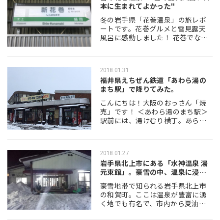
本に生まれてよかった"
冬の岩手県「花巻温泉」の旅レポ
ートです。花巻グルメと雪見露天
風呂に感動しました！ 花巻でなん
と駐車場がいっぱいの中華に満足
新幹線で盛岡の一つ手前の駅、
「新花巻」 ここのグルメ代表選手
2018.01.31
は、何と言って…
福井県えちぜん鉄道「あわら湯の
まち駅」で降りてみた。
こんにちは！大阪のおっさん「焼
売」です！ ＜あわら湯のまち駅＞
駅前には、湯けむり横丁。あら
ぁ、どの店もまだ閉まってる。夕
方からのＯＰＥＮなんやね。 ＜湯
けむり横丁＞ その隣に「芦湯」。
2018.01.27
これは、俗に言…
岩手県北上市にある「水神温泉 湯
元東館」。豪雪の中、温泉に浸か
ってほっ…
豪雪地帯で知られる岩手県北上市
の和賀町。ここは温泉が豊富に湧
く地でも有名で、市内から夏油温
泉（げとうおんせん）まで実にさ