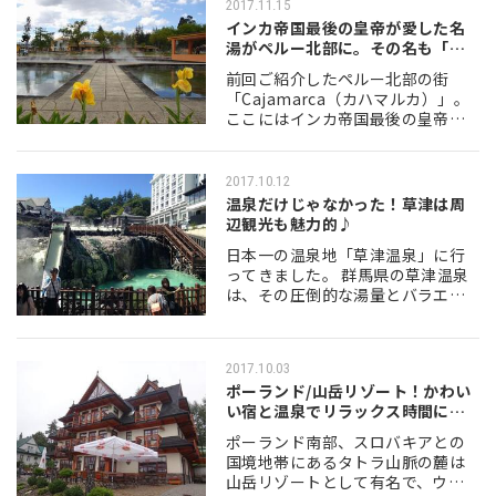
2017.11.15
日、屋外での仕事…
インカ帝国最後の皇帝が愛した名
湯がペルー北部に。その名も「バ
ーニョス・…
前回ご紹介したペルー北部の街
「Cajamarca（カハマルカ）」。
ここにはインカ帝国最後の皇帝ア
タワルパがスペイン人の手に落ち
る直前に利用していたという名湯
があります。その名も「Baños del
2017.10.12
I…
温泉だけじゃなかった！草津は周
辺観光も魅力的♪
日本一の温泉地「草津温泉」に行
ってきました。 群馬県の草津温泉
は、その圧倒的な湯量とバラエテ
ィ豊かな泉質、そして魅力ある温
泉街で「観光経済新聞社主催のに
っぽんの温泉100選」でなんと14
2017.10.03
年連続第１位を…
ポーランド/山岳リゾート！かわい
い宿と温泉でリラックス時間に浸
る
ポーランド南部、スロバキアとの
国境地帯にあるタトラ山脈の麓は
山岳リゾートとして有名で、ウィ