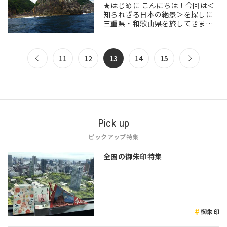
★はじめに こんにちは！今回は＜
知られざる日本の絶景＞を探しに
三重県・和歌山県を旅してきまし
た！ まずは、三重県の絶景スポッ
トをご紹介させていただきます。
★三重県の名勝天然記念物・楯ヶ
11
12
13
14
15
崎（たてがさき…
Pick up
ピックアップ特集
全国の御朱印特集
御朱印