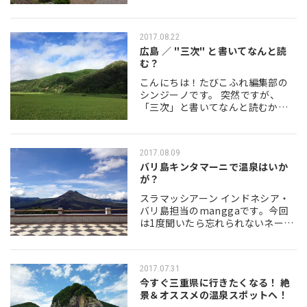
ンタースポーツはもちろん、夏は
トレッキング、ハイキングなど多
くの観光客が訪れます。中心都市
2017.08.22
のZakopane（…
広島 ／ "三次" と書いてなんと読
む？
こんにちは！たびこふれ編集部の
シンジーノです。 突然ですが、
「三次」と書いてなんと読むかご
存知ですか？ 答えは"さんつぎ"で
はなく"みよし"と読みます。地名
です。 広島県の北部に位置してお
2017.08.09
り、かつては…
バリ島キンタマーニで温泉はいか
が？
スラマッシアーン インドネシア・
バリ島担当のmanggaです。今回
は1度聞いたら忘れられないネーミ
ングのキンタマーニ高原をご紹介
いたします。 キンタマーニ地方に
あるキンタマーニ高原はバリ島の
2017.07.31
北東部にあ…
今すぐ三重県に行きたくなる！ 絶
景＆オススメの温泉スポットへ！