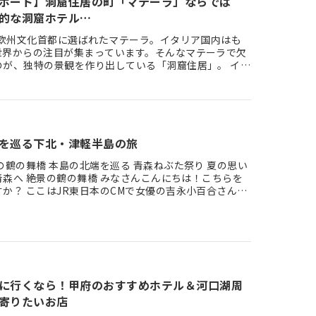
ポート】洞窟住居の町「マテーラ」ならでは
的な洞窟ホテル…
年の欧州文化首都に選ばれたマテーラ。イタリア国内はも
世界からの注目が集まっています。そんなマテーラで欠
のが、独特の景観を作り出している「洞窟住居」。 イタ
は「サッシ（s…
を巡る下北・津軽半島の旅
んこんにちは！こちらを
か？ ここはJR東日本のCMで女優の吉永小百合さんが
…
に行くなら！甲府のおすすめホテル＆河口湖周
寄りたいお店