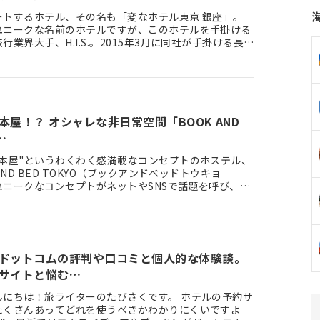
ートするホテル、その名も「変なホテル東京 銀座」。
ユニークな名前のホテルですが、このホテルを手掛ける
行業界大手、H.I.S.。2015年3月に同社が手掛ける長崎
テン…
本屋！？ オシャレな非日常空間「BOOK AND
…
る本屋"というわくわく感満載なコンセプトのホステル、
 AND BED TOKYO（ブックアンドベッドトウキョ
ユニークなコンセプトがネットやSNSで話題を呼び、国
光客か…
ドットコムの評判や口コミと個人的な体験談。
サイトと悩む…
んにちは！旅ライターのたびさくです。 ホテルの予約サ
たくさんあってどれを使うべきかわかりにくいですよ