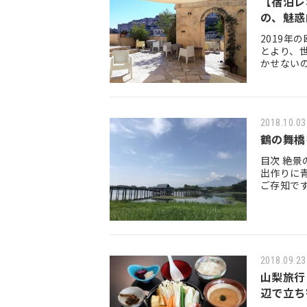
【宿泊レ
の、魅惑
2019
とより、
かせない
リア語で
2018.10.03
鶴の舞橋
目次 絶景の鶴の舞橋 本島の北端を巡る 青森ねぶた祭り 夏の思い
出作りに青森へ 絶景の鶴の舞橋 みなさ
ご存知です
訪れた鶴
2018.09.23
山梨旅行
辺で立ち