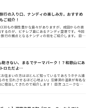
旅行の入り口、ナンディの楽しみ方。おすすめ
もご紹介！
は330もの個性豊かな島々がありますが、成田からの直
着するのが、ビチレブ島にあるナンディ空港です。今回
ー旅行の拠点となるナンディの街をご紹介します。 目次
気分を楽し…
も飽きない、まるでテーマパーク！？和歌山にあ
トロただよ…
にお住まいの方はほとんど知っているであろうホテル浦
帰るのを忘れさせるほど心地よい』忘帰洞の温泉が有名な
宿泊してきたので紹介します！ 目次 ユニークな入
すぎる館…