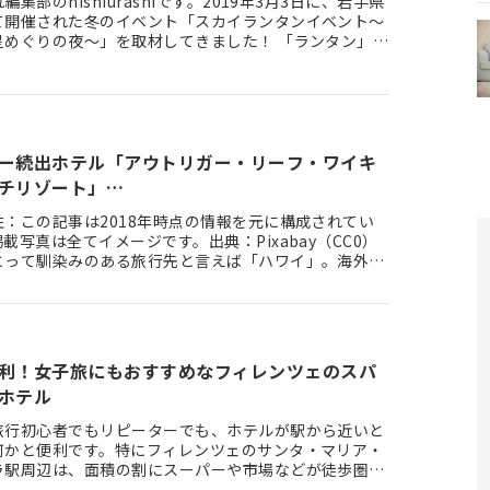
編集部のnishiurashiです。2019年3月3日に、岩手県
て開催された冬のイベント「スカイランタンイベント〜
星めぐりの夜〜」を取材してきました！ 「ランタン」と
…
ー続出ホテル「アウトリガー・リーフ・ワイキ
チリゾート」…
註：この記事は2018年時点の情報を元に構成されてい
載写真は全てイメージです。出典：Pixabay（CC0）
とって馴染みのある旅行先と言えば「ハワイ」。海外旅
ワイ！…
利！女子旅にもおすすめなフィレンツェのスパ
ホテル
旅行初心者でもリピーターでも、ホテルが駅から近いと
何かと便利です。特にフィレンツェのサンタ・マリア・
ラ駅周辺は、面積の割にスーパーや市場などが徒歩圏内
ています。 ショッ…