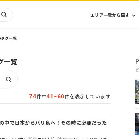
エリア一覧から探す
のタグ一覧
海外
山陰・山陽
ヨーロッパ
アフリカ
グ一覧
P
四国
アジア
ハワイ
九州
北米
ミクロネシア
北陸
沖縄
中南米
オセアニア
中近東
南太平洋
74
41~60
件中
件を表示しています
の中で日本からバリ島へ！その時に必要だった