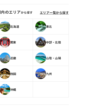
国内のエリア
から探す
エリア一覧から探す
北海道
東北
関東
中部・北陸
近畿
山陰・山陽
四国
九州
沖縄