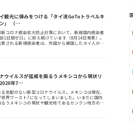
イ観光に弾みをつける「タイ流GoToトラベルキ
ン」 （…
は新コロナ感染拡大防止対策において、新規国内感染者
81日間ゼロ」に抑え続けています（8月14日発表）。
公表される新規感染者は、外国から帰国したタイ人か、
で入国した外…
ナウイルスが猛威を振るうメキシコから現状リ
020年7…
まる気配のない新型コロナウイルス。メキシコは現在、
が世界ワースト7になってしまいました。いまだに国内
振るうメキシコの現状や観光地であるカンクン地方の観
お伝えします。 目…