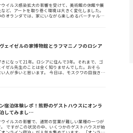
ナウイルス感染拡大の影響を受けて、美術館の休館や展
止など、アートを取り巻く環境は大きく変化しました。
中のオランダでは、家にいながら楽しめるバーチャル展
ンラインのオープン…
ヴェイゼルの家博物館とラフマニノフのロシア
好きになって21年。ロシアに住んで3年。それまで、ゴ
ェイゼル先生のことは全く知りませんでした。おそら
ない人が多いと思います。 今日は、モスクワの目抜き通
トヴェルスカヤ通…
ン宿泊体験レポ！熊野のゲストハウスにオンラ
泊してみまし…
ナウイルスの影響で、通常の営業が難しい業種の一つが
す。 ですがこの状況の中、いくつかのゲストハウスが始
「オンライン宿泊」が人気を集めています。 「オンライ