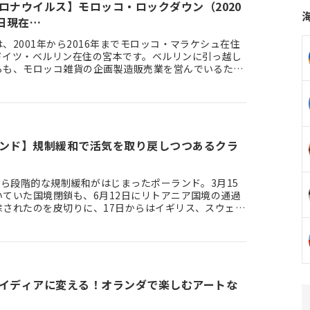
ロナウイルス】モロッコ・ロックダウン（2020
5日現在…
、2001年から2016年までモロッコ・マラケシュ在住
ドイツ・ベルリン在住の宮本です。ベルリンに引っ越し
らも、モロッコ雑貨の企画製造販売業を営んでいるた
月に一回出張で…
ンド】規制緩和で活気を取り戻しつつあるクラ
から段階的な規制緩和がはじまったポーランド。3月15
いていた国境閉鎖も、6月12日にリトアニア国境の通過
除されたのを皮切りに、17日からはイギリス、スウェー
ルトガルを…
イディアに変える！オランダで楽しむアートな