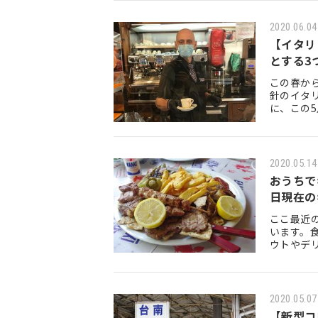
2020.06.04
【イタリ
とする3
この春か
針のイタ
に、この5
でいる州
2020.05.14
おうちで
日現在の
ここ最近
います。
ウトやデ
よく見か
2020.05.07
【新型コ