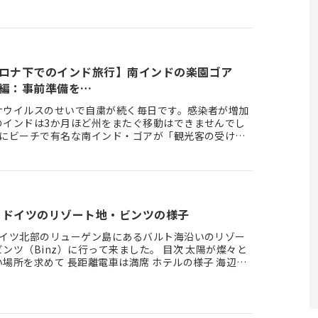
切って南インドのリゾー…
ロナ下でのインド旅行】南インドの楽園ゴア
編：事前準備を…
ナウイルスのせいで自粛が続く毎日です。感染者が増加
のインドは3か月ほど州をまたぐ移動はできませんでし
月にビーチで有名な南インド・ゴアが「観光客の受け入
する」と発表しまし…
夏、ドイツのリゾート地・ビンツの様子
ドイツ北部のリューゲン島にあるバルト海沿いのリゾー
ツ（Binz）に行って来ました。 目次 太陽が燦々と
場所を求めて 長距離電車は満席 ホテルの様子 海辺は
ーズン…