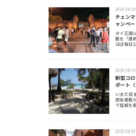
2020.08.24
チェンマ
ャンペー
タイ王国
数を「連続
ほぼ毎日
特例措置
2020.08.13
新型コロ
ポート（2
いまだ収
感染者数
で猛威を
光情報を
2020.08.03