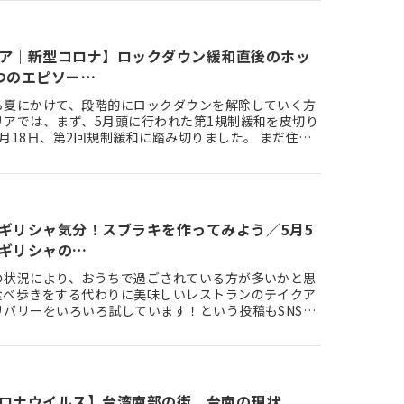
ア｜新型コロナ】ロックダウン緩和直後のホッ
つのエピソー…
ら夏にかけて、段階的にロックダウンを解除していく方
リアでは、まず、5月頭に行われた第1規制緩和を皮切り
月18日、第2回規制緩和に踏み切りました。 まだ住ん
からは外出禁…
ギリシャ気分！スブラキを作ってみよう／5月5
ギリシャの…
の状況により、おうちで過ごされている方が多いかと思
食べ歩きをする代わりに美味しいレストランのテイクア
リバリーをいろいろ試しています！という投稿もSNSで
けますが、普段よ…
ロナウイルス】台湾南部の街、台南の現状