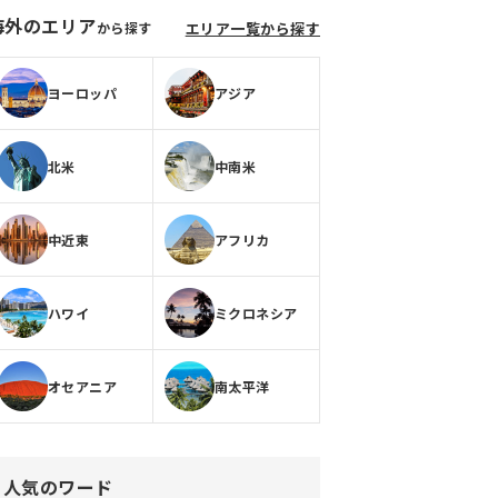
海外のエリア
から探す
エリア一覧から探す
ヨーロッパ
アジア
北米
中南米
中近東
アフリカ
ハワイ
ミクロネシア
オセアニア
南太平洋
人気のワード