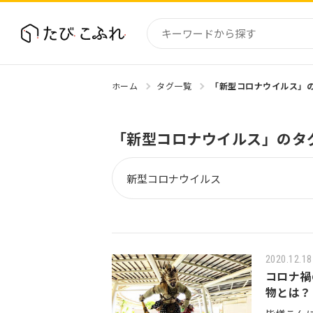
ホーム
タグ一覧
「新型コロナウイルス」
国内
北海道
「新型コロナウイルス」のタ
東北
関東
中部・
近畿
2020.12.18
コロナ禍
物とは？