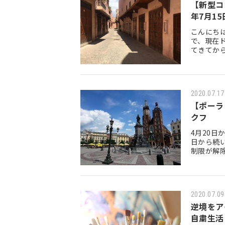
【新型コ
年7月1
こんにちは
で、現在
てきてか
め、二ヶ
2020.07.17
【ポーラ
クフ
4月20日
日から続
制限が解
デン、ポ
2020.07.09
逆境をア
自粛生活