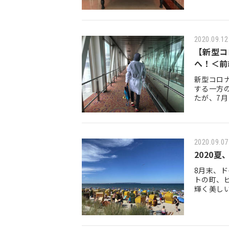
は、思い
2020.09.12
【新型コ
へ！＜前
新型コロ
する一方
たが、7
れを開始
2020.09.07
2020
8月末、
トの町、ビン
輝く美しい
超ハイシ