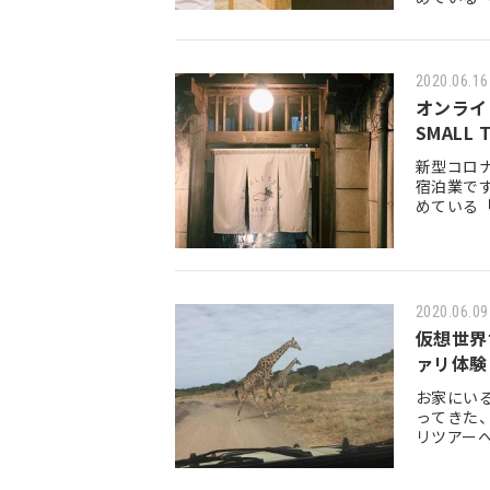
ン」なの
2020.06.16
オンライ
SMALL 
新型コロ
宿泊業で
めている
ン」なの
2020.06.09
仮想世界
ァリ体験
お家にい
ってきた
リツアー
び回り、