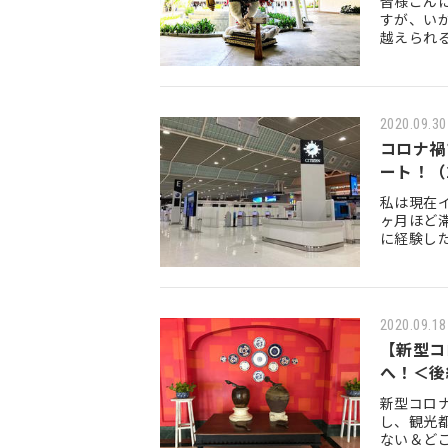
皆様こん
すが、い
越えられ
況ですが、
2020.09.30
コロナ禍
ート！（2
私は現在
ヶ月ほど
に経験し
します！
2020.09.18
【新型コ
へ！＜後
新型コロ
し、観光
ない＆ど