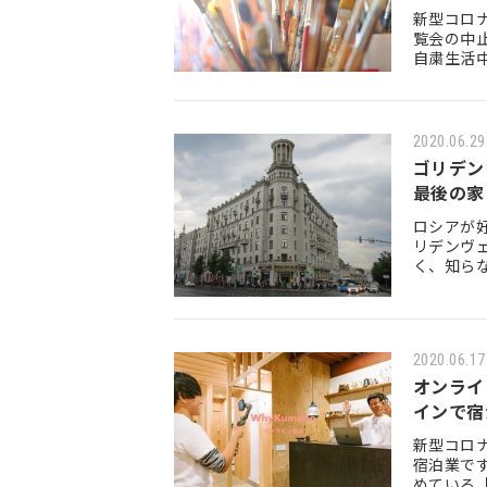
新型コロ
覧会の中
自粛生活
覧会やオ
2020.06.29
ゴリデン
最後の家
ロシアが
リデンヴ
く、知ら
りである
2020.06.17
オンライ
インで宿
新型コロ
宿泊業で
めている