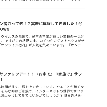
に「宿泊」とは…
ン宿泊って何！？実際に体験してきました！＠
TOWN…
ナウイルスの影響で、通常の営業が難しい業種の一つが
す。 ですがこの状況の中、いくつかのゲストハウスが始
「オンライン宿泊」が人気を集めています。 「オンライ
に「宿泊」って…
サファリツアー！！『お家で』『家族で』サフ
！
る時間が多く、暇を持て余している、やることが無くな
、そんな時はご家族で、インターネットの世界でサファ
へお出かけしてみてはいかがでしょうか？ 世界各地を飛
しかも無料！お子…