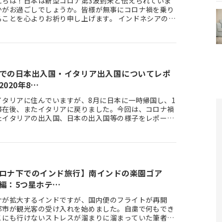
にちは！日本は新型コロナ第3波到来と伝えられていま
かがお過ごしでしょうか。皆様が無事にコロナ禍を乗り
ることを心よりお祈り申し上げます。 インドネシアの状
2020年9月…
での日本出入国・イタリア出入国についてレポ
020年8…
イタリアに住んでいますが、8月に日本に一時帰国し、1
滞在後、またイタリアに戻りました。今回は、コロナ禍
たイタリアの出入国、日本の出入国等の様子をレポート
 現在はまだ日本…
ロナ下でのインド旅行】南インドの楽園ゴア
編：5つ星ホテ…
ナが拡大するインドですが、国内便のフライトが再開
都市が観光客の受け入れを始めました。自粛で何もでき
こにも行けないストレスが溜まりに溜まっていた筆者