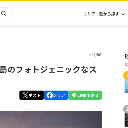
エリア一覧から探す
海外
山陰・山陽
ヨーロッパ
アフリカ
1,607
R
四国
アジア
ハワイ
九州
北米
ミクロネシア
文島のフォトジェニックなス
北陸
沖縄
中南米
オセアニア
中近東
南太平洋
ポスト
シェア
LINEで送る