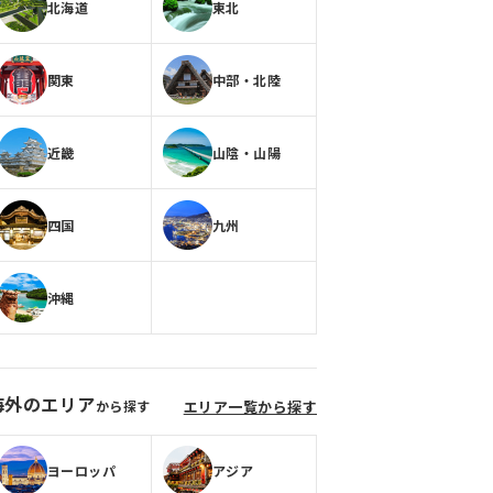
北海道
東北
関東
中部・北陸
近畿
山陰・山陽
四国
九州
沖縄
海外のエリア
から探す
エリア一覧から探す
ヨーロッパ
アジア