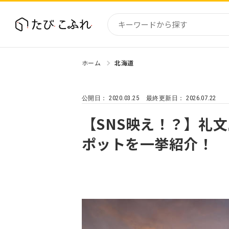
ホーム
北海道
国内
北海道
2020.03.25
2026.07.22
公開日：
最終更新日：
東北
関東
【SNS映え！？】礼
中部・
ポットを一挙紹介！
近畿