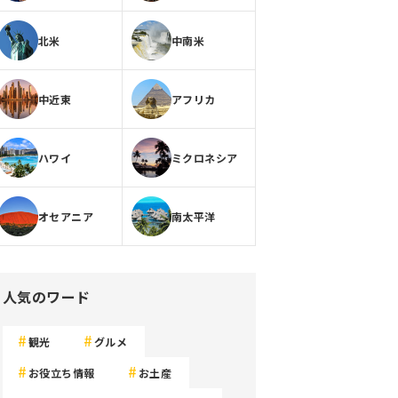
北米
中南米
中近東
アフリカ
ハワイ
ミクロネシア
オセアニア
南太平洋
人気のワード
観光
グルメ
お役立ち情報
お土産