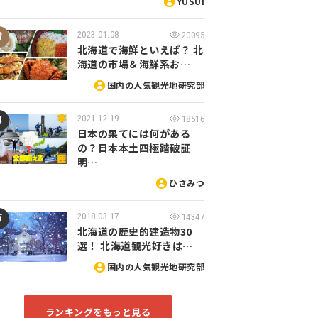
YUSUI
2023.01.08
20095
北海道で海鮮といえば？ 北
海道の市場＆海鮮系お…
国内の人気観光地研究部
2021.12.19
18516
日本の果てには何がある
の？日本本土四極踏破証
明…
ひさみつ
2018.03.17
14347
北海道の歴史的建造物30
選！ 北海道観光好きは…
国内の人気観光地研究部
ランキングをもっと見る