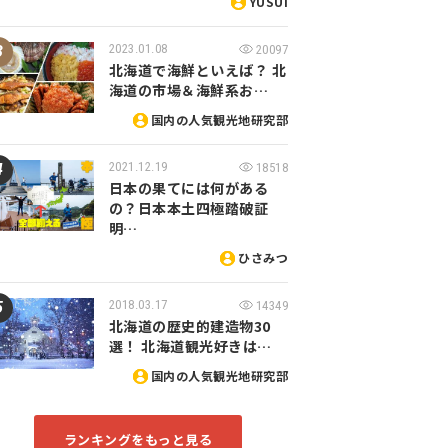
YUSUI
2023.01.08
20097
北海道で海鮮といえば？ 北
海道の市場＆海鮮系お…
国内の人気観光地研究部
2021.12.19
18518
日本の果てには何がある
の？日本本土四極踏破証
明…
ひさみつ
2018.03.17
14349
北海道の歴史的建造物30
選！ 北海道観光好きは…
国内の人気観光地研究部
ランキングをもっと見る