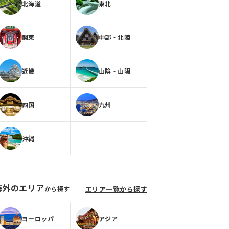
北海道
東北
関東
中部・北陸
近畿
山陰・山陽
四国
九州
沖縄
海外のエリア
から探す
エリア一覧から探す
ヨーロッパ
アジア