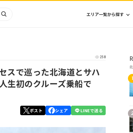
エリア一覧から探す
海外
山陰・山陽
ヨーロッパ
アフリカ
258
R
四国
アジア
ハワイ
九州
北米
ミクロネシア
セスで巡った北海道とサハ
北陸
沖縄
中南米
オセアニア
人生初のクルーズ乗船で
中近東
南太平洋
ポスト
シェア
LINEで送る