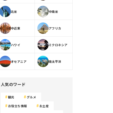
北米
中南米
中近東
アフリカ
ハワイ
ミクロネシア
オセアニア
南太平洋
人気のワード
観光
グルメ
お役立ち情報
お土産