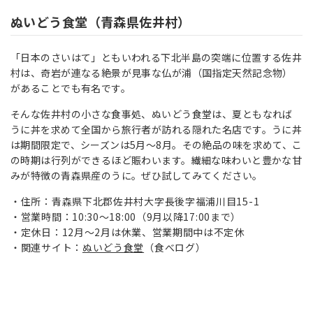
ぬいどう食堂（青森県佐井村）
「日本のさいはて」ともいわれる下北半島の突端に位置する佐井
村は、奇岩が連なる絶景が見事な仏が浦（国指定天然記念物）
があることでも有名です。
そんな佐井村の小さな食事処、ぬいどう食堂は、夏ともなれば
うに丼を求めて全国から旅行者が訪れる隠れた名店です。うに丼
は期間限定で、シーズンは5月～8月。その絶品の味を求めて、こ
の時期は行列ができるほど賑わいます。繊細な味わいと豊かな甘
みが特徴の青森県産のうに。ぜひ試してみてください。
住所：青森県下北郡佐井村大字長後字福浦川目15-1
営業時間：10:30～18:00（9月以降17:00まで）
定休日：12月～2月は休業、営業期間中は不定休
関連サイト：
ぬいどう食堂
（食べログ）