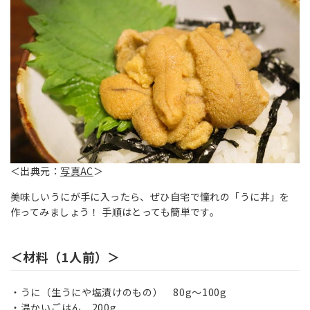
＜出典元：
写真AC
＞
美味しいうにが手に入ったら、ぜひ自宅で憧れの「うに丼」を
作ってみましょう！ 手順はとっても簡単です。
＜材料（1人前）＞
うに（生うにや塩漬けのもの） 80g～100g
温かいごはん 200g