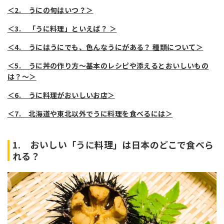
＜2. うにの旬はいつ？＞
＜3. 「うに料理」といえば？ ＞
＜4. うにはうにでも、色んなうにがある？ 種類について＞
＜5. うに丼の作り方～基本のレシピや添えるとおいしいもの
は？～＞
＜6. うに料理がおいしいお店＞
＜7. 北海道や東北以外でうに料理を食べるには＞
1. おいしい「うに料理」は日本のどこで食べら
れる？