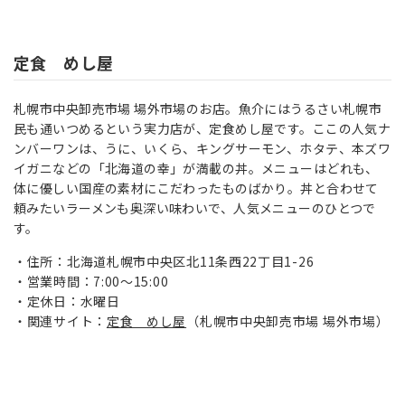
定食 めし屋
札幌市中央卸売市場
場外市場
のお店。
魚介にはうるさい札幌市
民も通いつめるという実力店が、定食めし屋です。ここの人気ナ
ンバーワンは、うに、いくら、キングサーモン、ホタテ、本ズワ
イガニなどの「北海道の幸」が満載の丼。メニューはどれも、
体に優しい国産の素材にこだわったものばかり。丼と合わせて
頼みたいラーメンも奥深い味わいで、人気メニューのひとつで
す。
住所：北海道札幌市中央区北11条西22丁目1-26
営業時間：7:00～15:00
定休日：水曜日
関連サイト：
定食 めし屋
（札幌市中央卸売市場 場外市場）