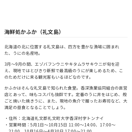
海鮮処かふか（礼文島）
北海道の北に位置する礼文島は、四方を豊かな漁場に囲まれ
た、うにの名産地。
3月～9月の間、エゾバフンウニやキタムラサキウニが旬を迎
え、現地ではとびきり新鮮で最高級のうにが楽しめるため、こ
のためだけに来る観光客もいるほどなのです。
かふかはそんな礼文島で知られた食堂。香深漁業協同組合の直営
店とあって、味もコスパも抜群です。定番のうに丼をはじめ、殻
ごと焼いた焼きうに、また、現地の魚介で握ったお寿司など、大
満足の昼食となることでしょう。
住所：北海道礼文郡礼文町大字香深村字トンナイ
営業時間：5月1日～10月15日 11:00～14:00、17:00～
21:00、10月16日～4月30日 17:00～21:00