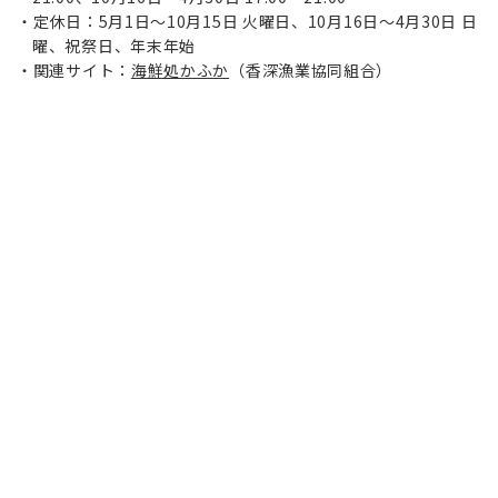
定休日：5月1日～10月15日 火曜日、10月16日～4月30日 日
曜、祝祭日、年末年始
関連サイト：
海鮮処かふか
（
香深漁業協同組合）