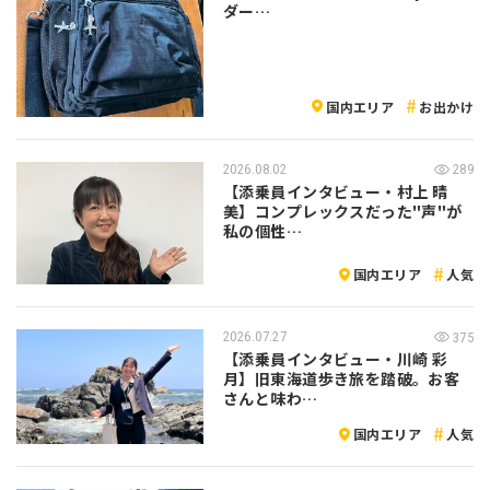
ダー…
国内エリア
お出かけ
2026.08.02
289
【添乗員インタビュー・村上 晴
美】コンプレックスだった"声"が
私の個性…
国内エリア
人気
2026.07.27
375
【添乗員インタビュー・川崎 彩
月】旧東海道歩き旅を踏破。お客
さんと味わ…
国内エリア
人気