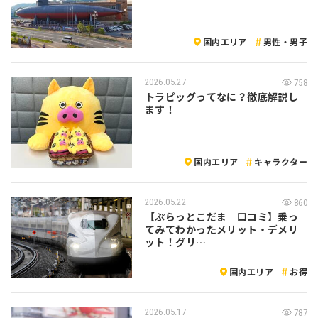
国内エリア
男性・男子
2026.05.27
758
トラピッグってなに？徹底解説し
ます！
国内エリア
キャラクター
2026.05.22
860
【ぷらっとこだま 口コミ】乗っ
てみてわかったメリット・デメリ
ット！グリ…
国内エリア
お得
2026.05.17
787