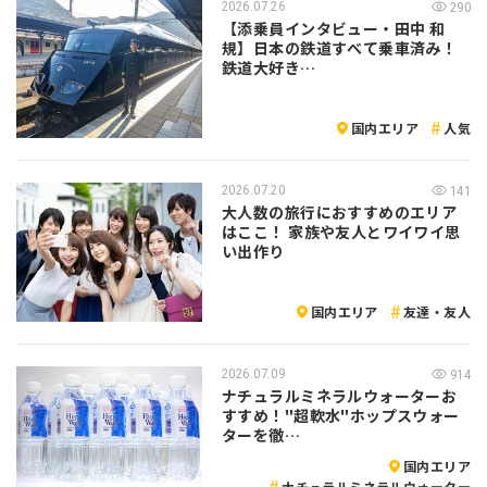
2026.07.26
290
【添乗員インタビュー・田中 和
規】日本の鉄道すべて乗車済み！
鉄道大好き…
国内エリア
人気
2026.07.20
141
大人数の旅行におすすめのエリア
はここ！ 家族や友人とワイワイ思
い出作り
国内エリア
友達・友人
2026.07.09
914
ナチュラルミネラルウォーターお
すすめ！"超軟水"ホップスウォー
ターを徹…
国内エリア
ナチュラルミネラルウォーター