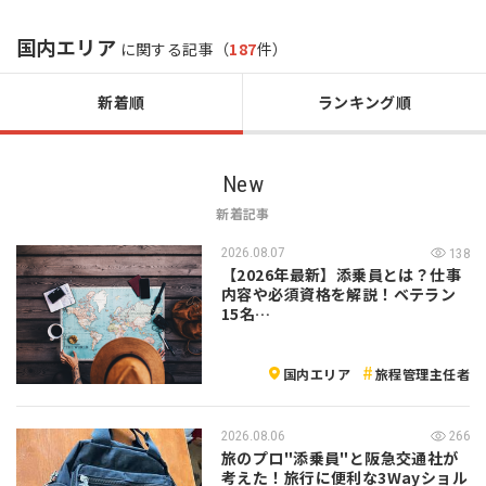
国内エリア
に関する記事（
187
件）
新着順
ランキング順
New
新着記事
2026.08.07
138
【2026年最新】添乗員とは？仕事
内容や必須資格を解説！ベテラン
15名…
国内エリア
旅程管理主任者
2026.08.06
266
旅のプロ"添乗員"と阪急交通社が
考えた！旅行に便利な3Wayショル