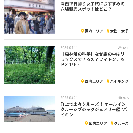
関西で日帰り女子旅におすすめの
穴場観光スポットはどこ？
国内エリア
女性・女子
2026.05.11
651
【森林浴の科学】なぜ森の中はリ
ラックスできるの？フィトンチッ
ドと1/f…
国内エリア
ハイキング
2026.03.31
985
洋上で楽々クルーズ！ オールイン
クルーシブのラグジュアリー船"バ
イキン…
国内エリア
クルーズ