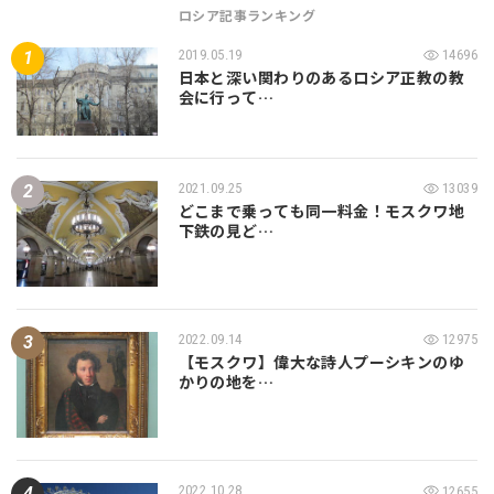
ロシア記事ランキング
2019.05.19
14696
日本と深い関わりのあるロシア正教の教
会に行って…
2021.09.25
13039
どこまで乗っても同一料金！モスクワ地
下鉄の見ど…
2022.09.14
12975
【モスクワ】偉大な詩人プーシキンのゆ
かりの地を…
2022.10.28
12655