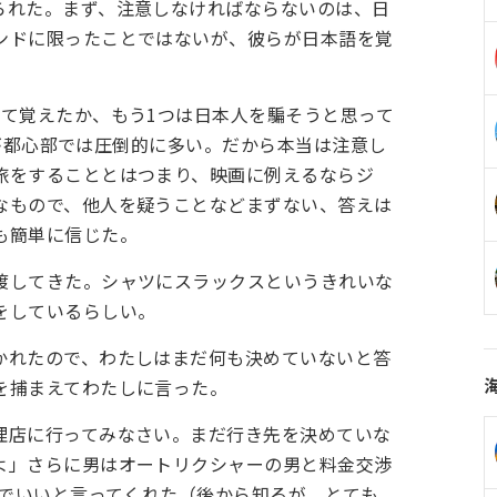
られた。まず、注意しなければならないのは、日
ンドに限ったことではないが、彼らが日本語を覚
って覚えたか、もう1つは日本人を騙そうと思って
ほうが都心部では圧倒的に多い。だから本当は注意し
旅をすることとはつまり、映画に例えるならジ
なもので、他人を疑うことなどまずない、答えは
も簡単に信じた。
渡してきた。シャツにスラックスというきれいな
をしているらしい。
かれたので、わたしはまだ何も決めていないと答
を捕まえてわたしに言った。
理店に行ってみなさい。まだ行き先を決めていな
よ」さらに男はオートリクシャーの男と料金交渉
）でいいと言ってくれた（後から知るが、とても