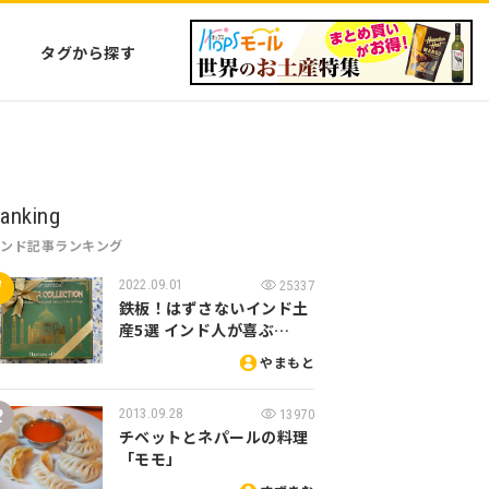
タグから探す
anking
インド記事ランキング
2022.09.01
25337
鉄板！はずさないインド土
産5選 インド人が喜ぶ…
やまもと
2013.09.28
13970
チベットとネパールの料理
「モモ」