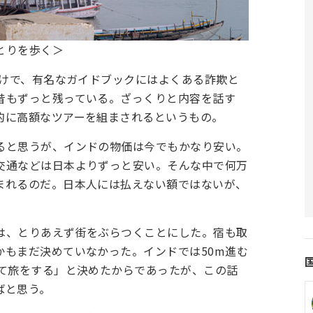
とりを歩く＞
だけで、有名なガイドブックにはよくある詐欺と
昔もずっと残っている。ざっくりと内容を話す
的に高額なツアーを組まされるというもの。
ると思うが、インドの物価は今でもかなり安い。
交通などは日本よりずっと安い。そんな中で何万
まれるのだ。日本人には払えない額ではないが、
は、とりあえず街をぶらつくことにした。宿も取
かもまだ決めていなかった。インドでは50m進む
いて旅をする」と決めたからであったが、この話
ばと思う。