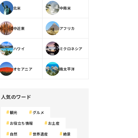
北米
中南米
中近東
アフリカ
ハワイ
ミクロネシア
オセアニア
南太平洋
人気のワード
観光
グルメ
お役立ち情報
お土産
自然
世界遺産
絶景