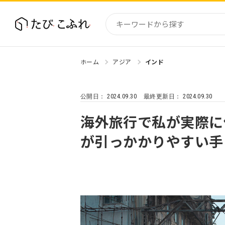
ホーム
アジア
インド
国内
北海道
2024.09.30
2024.09.30
公開日：
最終更新日：
東北
関東
海外旅行で私が実際に
中部・
が引っかかりやすい手
近畿