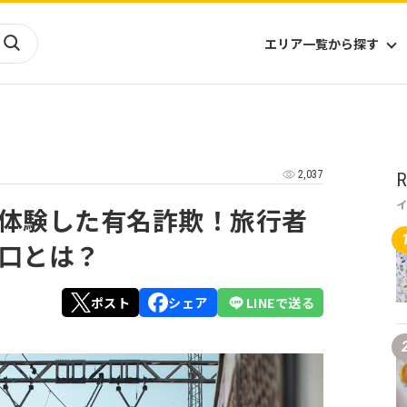
エリア一覧から探す
海外
山陰・山陽
ヨーロッパ
アフリカ
2,037
R
四国
アジア
ハワイ
九州
北米
ミクロネシア
体験した有名詐欺！旅行者
北陸
沖縄
中南米
オセアニア
口とは？
中近東
南太平洋
ポスト
シェア
LINEで送る