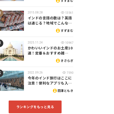
すずまむ
2015.08.28
13561
インドの言語の数は？英語
は通じる？地域でこんな…
すずまむ
2025.11.24
10947
かわいいインドのお土産10
選！定番＆おすすめ雑…
きさらぎ
2022.09.26
7590
今年のインド旅行はここに
注意！便利なアプリも入…
田澤ともき
ランキングをもっと見る