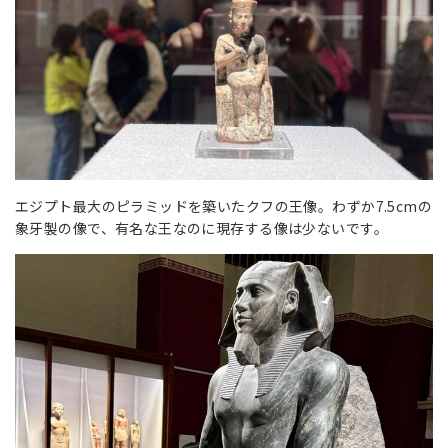
エジプト最大のピラミッドを築いたクフの王像。わずか7.5cmの
象牙製の像で、有名な王なのに現存する像は少ないです。