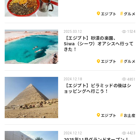
エジプト
グルメ
2025.03.12
1524
【エジプト】砂漠の楽園、
Siwa（シーワ）オアシスへ行って
きた！
エジプト
グルメ
2024.12.18
4851
【エジプト】ピラミッドの後はシ
ョッピングへ行こう！
エジプト
お土産
2024.12.12
4423
2025年11月グランドオープン！