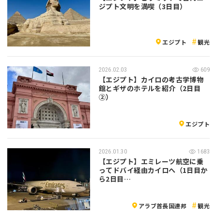
ジプト文明を満喫（3日目）
エジプト
観光
2026.02.03
609
【エジプト】カイロの考古学博物
館とギザのホテルを紹介（2日目
②）
エジプト
2026.01.30
1683
【エジプト】エミレーツ航空に乗
ってドバイ経由カイロへ（1日目か
ら2日目…
アラブ首長国連邦
観光