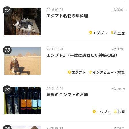
2016.02.06
3364
エジプト名物の鳩料理
エジプト
お土産
2016.10.24
3291
エジプト1（一度は訪ねたい神秘の国）
エジプト
インタビュー・対談
2012.12.06
2629
最近のエジプトのお酒
エジプト
お酒
2020.04.13
2473