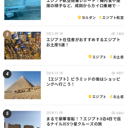
エジプト航空搭乗レポート！機内食や座
席の様子など、成田からカイロ乗継で…
ヨルダン
エジプト航空
2025.09.18
7409
エジプト在住者がおすすめするエジプト
お土産5選！
エジプト
お土産
2024.12.18
4851
【エジプト】ピラミッドの後はショッピ
ングへ行こう！
エジプト
お土産
2018.11.09
4442
まるで豪華客船！？エジプト3泊4日で巡
るナイル川5つ星クルーズの旅