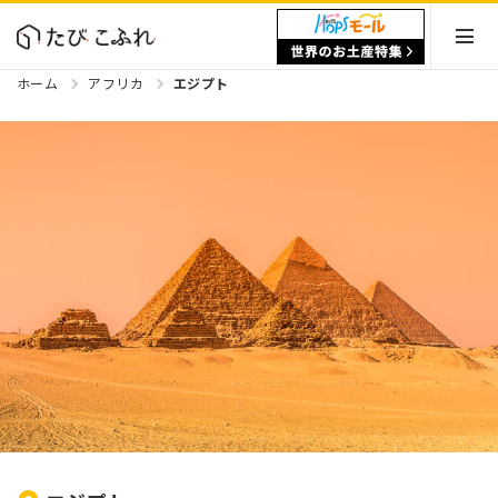
ホーム
アフリカ
エジプト