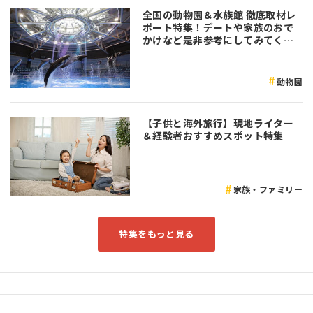
全国の動物園＆水族館 徹底取材レ
ポート特集！デートや家族のおで
かけなど是非参考にしてみてくだ
さい♪
動物園
【子供と海外旅行】現地ライター
＆経験者おすすめスポット特集
家族・ファミリー
特集をもっと見る