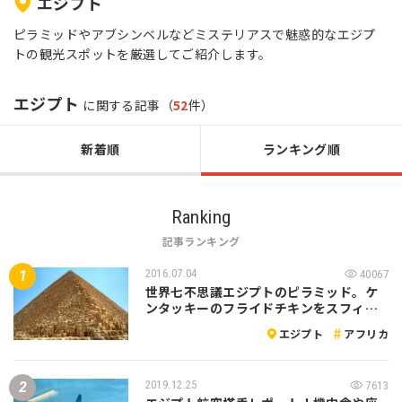
エジプト
ピラミッドやアブシンベルなどミステリアスで魅惑的なエジプ
トの観光スポットを厳選してご紹介します。
エジプト
に関する記事（
52
件）
新着順
ランキング順
Ranking
記事ランキング
2016.07.04
40067
世界七不思議エジプトのピラミッド。ケ
ンタッキーのフライドチキンをスフィ…
エジプト
アフリカ
2019.12.25
7613