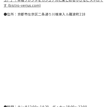
ュ）」｜本格フレンチをカジュアルに楽しめる小さなビストロで
す (bistro-verjus.com)
●住所：京都市左京区二条通り川端東入ル難波町218
●時間：ランチ12:00～14:20 ディナー18:00～22:00