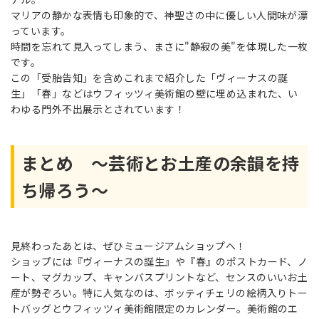
マリアの静かな表情も印象的で、神聖さの中に優しい人間味が漂
っています。
時間を忘れて見入ってしまう、まさに"静寂の美"を体現した一枚
です。
この「受胎告知」を含めこれまで紹介した「ヴィーナスの誕
生」「春」などはウフィッツィ美術館の壁に埋め込まれた、い
わゆる門外不出展示とされています！
まとめ ～芸術とお土産の余韻を持
ち帰ろう～
見終わったあとは、ぜひミュージアムショップへ！
ショップには『ヴィーナスの誕生』や『春』のポストカード、ノ
ート、マグカップ、キャンバスプリントなど、センスのいいお土
産が勢ぞろい。特に人気なのは、ボッティチェリの絵柄入りトー
トバッグとウフィッツィ
美術館
限定のカレンダー。美術館のエ