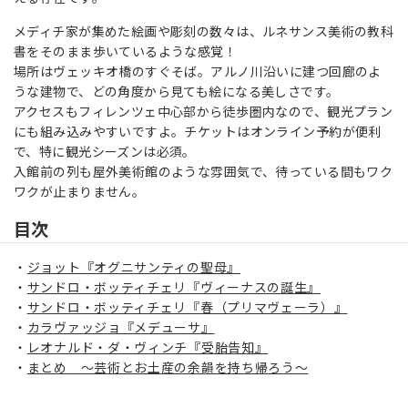
メディチ家が集めた絵画や彫刻の数々は、ルネサンス美術の教科
書をそのまま歩いているような感覚！
場所はヴェッキオ橋のすぐそば。アルノ川沿いに建つ回廊のよ
うな建物で、どの角度から見ても絵になる美しさです。
アクセスもフィレンツェ中心部から徒歩圏内なので、観光プラン
にも組み込みやすいですよ。チケットはオンライン予約が便利
で、特に観光シーズンは必須。
入館前の列も屋外美術館のような雰囲気で、待っている間もワク
ワクが止まりません。
目次
ジョット『オグニサンティの聖母』
サンドロ・ボッティチェリ『ヴィーナスの誕生』
サンドロ・ボッティチェリ『春（プリマヴェーラ）』
カラヴァッジョ『メデューサ』
レオナルド・ダ・ヴィンチ『受胎告知』
まとめ ～芸術とお土産の余韻を持ち帰ろう～