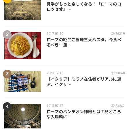
見学がもっと楽しくなる！「ローマのコ
ロッセオ」…
2017.01.10
26219
ローマの絶品ご当地三大パスタ。今食べ
るべき一皿…
2023.12.16
23840
【イタリア】ミラノ在住者がリアルに選
ぶ、イタリ…
2015.07.27
23542
ローマのパンテオン神殿とは？見どころ
や入場料に…