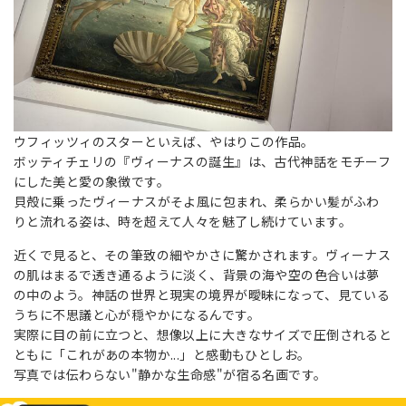
ウフィッツィのスターといえば、やはりこの作品。
ボッティチェリの『ヴィーナスの誕生』は、古代神話をモチーフ
にした美と愛の象徴です。
貝殻に乗ったヴィーナスがそよ風に包まれ、柔らかい髪がふわ
りと流れる姿は、時を超えて人々を魅了し続けています。
近くで見ると、その筆致の細やかさに驚かされます。ヴィーナス
の肌はまるで透き通るように淡く、背景の海や空の色合いは夢
の中のよう。神話の世界と現実の境界が曖昧になって、見ている
うちに不思議と心が穏やかになるんです。
実際に目の前に立つと、想像以上に大きなサイズで圧倒されると
ともに「これがあの本物か...」と感動もひとしお。
写真では伝わらない"静かな生命感"が宿る名画です。