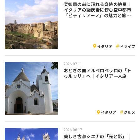
突如目の前に現れる奇跡の絶景！
イタリアの凝灰岩に佇む空中都市
「ピティリアーノ」の魅力と旅の
注意点
イタリア
ドライブ
2026.07.11
おとぎの国アルベロベッロの「ト
ゥルッリ」へ｜イタリア一人旅
イタリア
グルメ
2026.06.17
美しき古都シエナの「光と影」｜