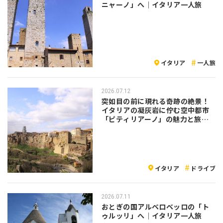
ニャーノ」へ｜イタリア一人旅
イタリア
一人旅
2026.07.12
突如目の前に現れる奇跡の絶景！
イタリアの凝灰岩に佇む空中都市
「ピティリアーノ」の魅力と旅の
注意点
イタリア
ドライブ
2026.07.11
おとぎの国アルベロベッロの「ト
ゥルッリ」へ｜イタリア一人旅