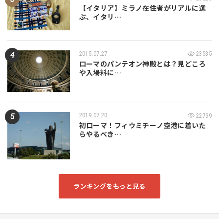
【イタリア】ミラノ在住者がリアルに選
ぶ、イタリ…
2015.07.27
23535
ローマのパンテオン神殿とは？見どころ
や入場料に…
2019.07.20
22799
初ローマ！フィウミチーノ空港に着いた
らやるべき…
ランキングをもっと見る