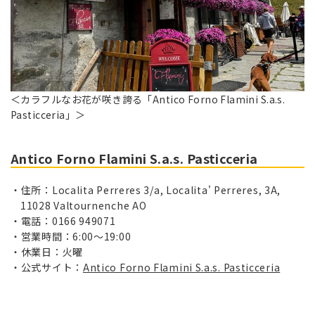
＜カラフルなお花が咲き誇る「Antico Forno Flamini S.a.s.
Pasticceria」＞
Antico Forno Flamini S.a.s. Pasticceria
住所：Localita Perreres 3/a, Localita' Perreres, 3A,
11028 Valtournenche AO
電話：0166 949071
営業時間：6:00〜19:00
休業日：火曜
公式サイト：
Antico Forno Flamini S.a.s. Pasticceria