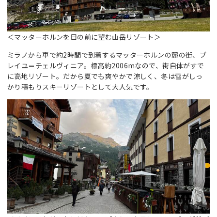
＜マッターホルンを目の前に望む山岳リゾート＞
ミラノから車で約2時間で到着するマッターホルンの麓の街、ブ
レイユ＝チェルヴィニア。標高約2006mなので、街自体がすで
に高地リゾート。だから夏でも爽やかで涼しく、冬は雪がしっ
かり積もりスキーリゾートとして大人気です。