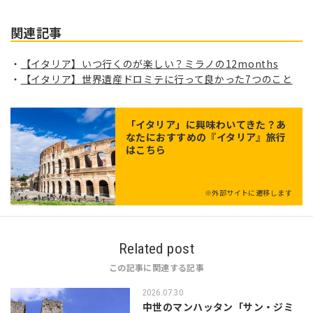
関連記事
【イタリア】いつ行くのが楽しい？ミラノの12months
【イタリア】世界遺産ドロミテに行って良かった7つのこと
「
イタリア
」に興味わいてきた？あ
なたにおすすめの『イタリア』旅行
はこちら
※外部サイトに遷移します
Related post
この記事に関連する記事
2026.07.30
中世のマンハッタン「サン・ジミ