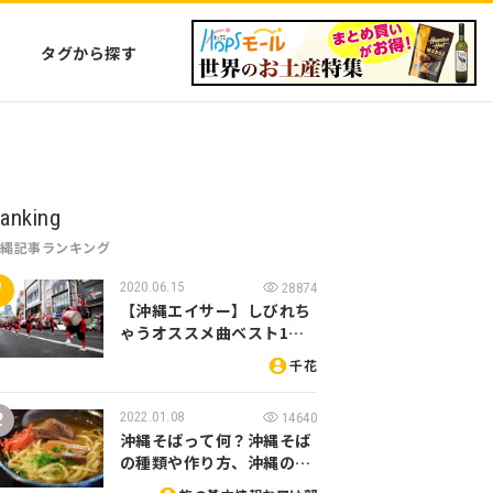
タグから探す
anking
沖縄記事ランキング
2020.06.15
28874
【沖縄エイサー】しびれち
ゃうオススメ曲ベスト1…
千花
2022.01.08
14640
沖縄そばって何？沖縄そば
の種類や作り方、沖縄の…