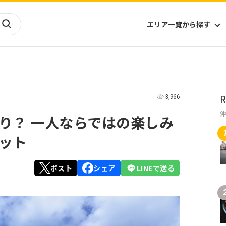
エリア一覧から探す
海外
山陰・山陽
ヨーロッパ
アフリカ
3,966
R
四国
アジア
ハワイ
九州
北米
ミクロネシア
り？ 一人ならではの楽しみ
北陸
沖縄
中南米
オセアニア
ット
中近東
南太平洋
ポスト
シェア
LINEで送る