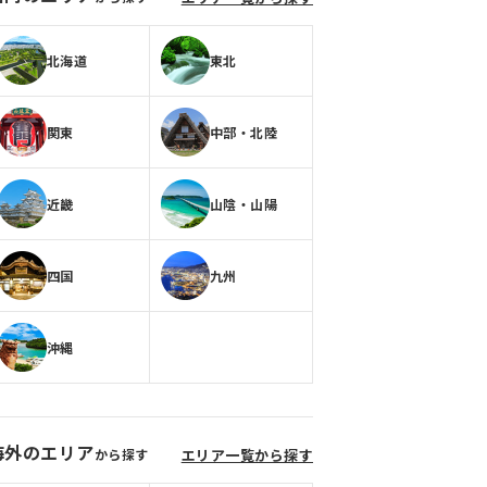
北海道
東北
関東
中部・北陸
近畿
山陰・山陽
四国
九州
沖縄
海外のエリア
から探す
エリア一覧から探す