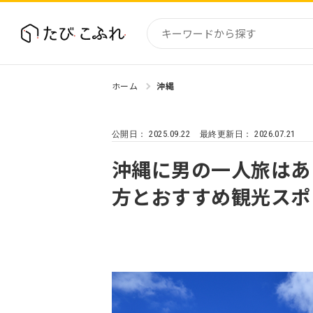
ホーム
沖縄
国内
北海道
2025.09.22
2026.07.21
公開日：
最終更新日：
東北
関東
沖縄に男の一人旅はあ
中部・
方とおすすめ観光スポ
近畿