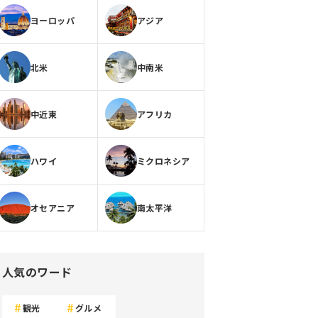
ヨーロッパ
アジア
北米
中南米
中近東
アフリカ
ハワイ
ミクロネシア
オセアニア
南太平洋
人気のワード
観光
グルメ