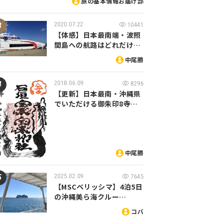
旅の基本情報お届け部
2020.07.22
10441
【体感】日本最南端・波照
間島への航路はどれだけ…
中尾勝
2018.06.09
8296
【更新】日本最南・沖縄県
でいただける御朱印8寺…
中尾勝
2025.02.09
7645
【MSCベリッシマ】4泊5日
の沖縄美ら海クルー…
コバ