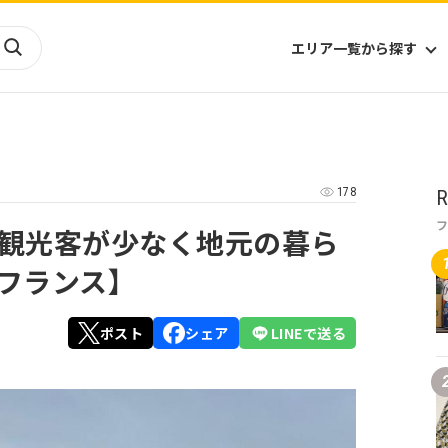
エリア一覧から探す
海外
山陰・山陽
ヨーロッパ
アフリカ
178
R
四国
アジア
ハワイ
九州
北米
ミクロネシア
観光客が少なく地元の暮ら
北陸
沖縄
中南米
オセアニア
フランス】
中近東
南太平洋
ポスト
シェア
LINEで送る