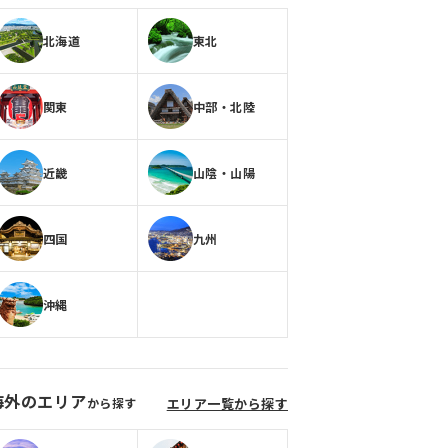
北海道
東北
関東
中部・北陸
近畿
山陰・山陽
四国
九州
沖縄
海外のエリア
から探す
エリア一覧から探す