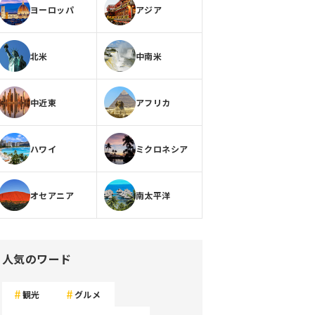
ヨーロッパ
アジア
北米
中南米
中近東
アフリカ
ハワイ
ミクロネシア
オセアニア
南太平洋
人気のワード
観光
グルメ