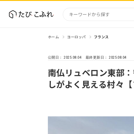
ホーム
ヨーロッパ
フランス
国内
北海道
2025.08.04
2025.08.04
公開日：
最終更新日：
東北
関東
南仏リュベロン東部：
中部・
しがよく見える村々【
近畿