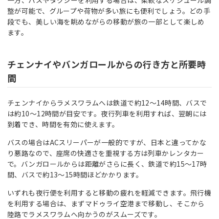
一方、バスやタクシーを利用する場合は、柔軟なスケジュール調
整が可能で、グループや荷物が多い旅にも便利でしょう。どの手
段でも、美しい海を眺めながらの移動が旅の一部として楽しめ
ます。
チェンナイやバンガロールからの行き方と所要時
間
チェンナイからラメスワラムへは鉄道で約12〜14時間、バスで
は約10〜12時間が目安です。夜行列車を利用すれば、翌朝には
到着でき、時間を有効に使えます。
バスの場合はACスリーパーが一般的ですが、日本と違ってかな
り悪路なので、座席の快適さを重視する方は列車かレンタカー
で。バンガロールからは距離がさらに長く、鉄道で約15〜17時
間、バスで約13〜15時間ほどかかります。
いずれも夜行便を利用すると移動の疲れを軽減できます。飛行機
を利用する場合は、まずマドゥライ空港まで移動し、そこから
陸路でラメスワラムへ向かうのがスムーズです。