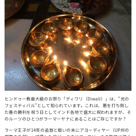
ヒンドゥー教最大級のお祭り「ディワリ（Diwali）」は、"光の
フェスティバル"として知られています。これは、悪を打ち倒し
た善の勝利を祝う日としてインド各地で盛大に祝われますが、そ
のルーツのひとつがラーマーヤナにあることはご存じですか？
ラーマ王子が14年の追放と戦いの末にアヨーディヤー（UP州の