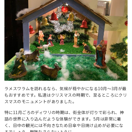
ラメスワラムを訪れるなら、気候が穏やかになる10月〜3月が最
もおすすめです。私達はクリスマスの時期で、至るところにクリ
スマスのモニュメントがありました。
特に11月ごろのディワリの時期は、街全体が灯りで彩られ、神
話の世界に入り込んだような体験ができます。5月は非常に暑
く、日中の観光には不向きなため日傘や日焼け止めが必要にな
るでしょう。無理なさらないように。