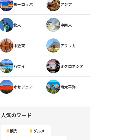
ヨーロッパ
アジア
北米
中南米
中近東
アフリカ
ハワイ
ミクロネシア
オセアニア
南太平洋
人気のワード
観光
グルメ