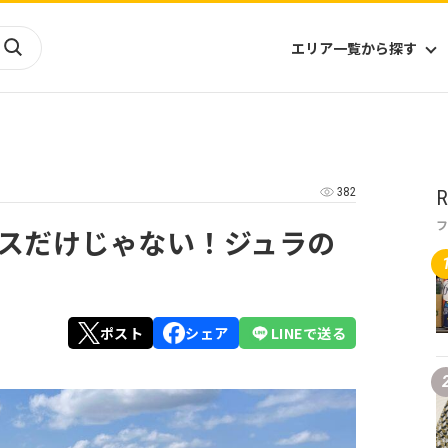
エリア一覧から探す
海外
山陰・山陽
ヨーロッパ
アフリカ
382
R
四国
アジア
ハワイ
九州
北米
ミクロネシア
スだけじゃない！ジュラの
北陸
沖縄
中南米
オセアニア
中近東
南太平洋
ポスト
シェア
LINEで送る