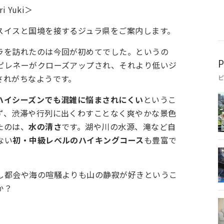
 Yuki＞
スイスと国境を接するジュラ県をご案内します。
ラを訪れたのは今回が初めてでした。というの
P
ピレネーがクローズアップされ、それより低いジ
されがちなようです。
ハイシーズンでも混雑に悩まされにくい
というこ
ず、渋滞や行列に出くわすことなく爽やかな景色
たのは、
水の清さ
です。湖や川の水源、滝など自
ない
初・中級レベルのハイキングコース
も豊富で
し都会や海の喧騒よりも山の静寂が好きというこ
か？