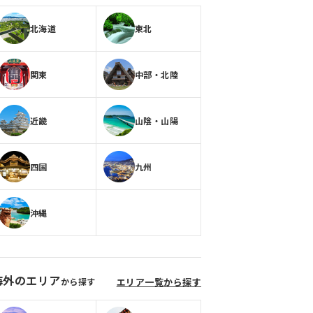
北海道
東北
関東
中部・北陸
近畿
山陰・山陽
四国
九州
沖縄
海外のエリア
から探す
エリア一覧から探す