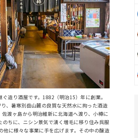
ぐ造り酒屋です。1882（明治15）年に創業。
守り、暑寒別岳山麓の良質な天然水に拘った酒造
、佐渡ヶ島から明治維新に北海道へ渡り、小樽に
たのちに、ニシン景気で湧く増毛に移り住み呉服
商の他に様々な事業に手を広げます。その中の醸造