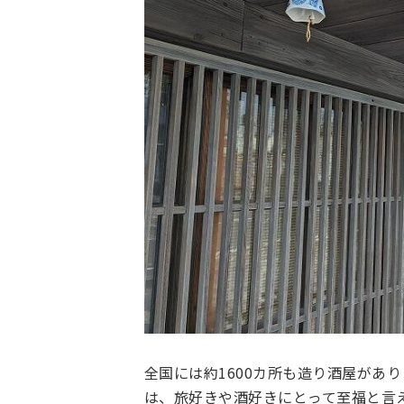
全国には約1600カ所も造り酒屋があ
は、旅好きや酒好きにとって至福と言