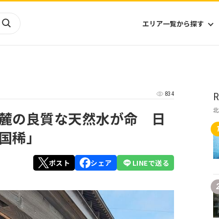
エリア一覧から探す
海外
山陰・山陽
ヨーロッパ
アフリカ
834
R
四国
アジア
ハワイ
九州
北米
ミクロネシア
麓の良質な天然水が命 日
北陸
沖縄
中南米
オセアニア
国稀」
中近東
南太平洋
ポスト
シェア
LINEで送る