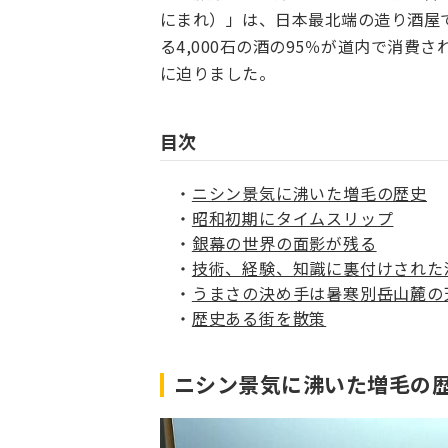
にまれ）」は、日本最北端の造り酒屋
る4,000石の酒の95％が道内で消
に迫りました。
目次
ニシン景気に沸いた増毛の歴史
昭和初期にタイムスリップ
銀幕の世界の面影が残る
技術、経験、知識に裏付けされた
うまさの決め手は暑寒別岳山麓の
歴史ある街を散策
ニシン景気に沸いた増毛の