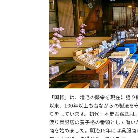
「国稀」は、増毛の繫栄を現在に語り継
以来、100年以上も昔ながらの製法を
りをしています。初代・本間泰蔵氏は
渡り呉服店の養子格の番頭として働い
商を始めました。明治15年には呉服