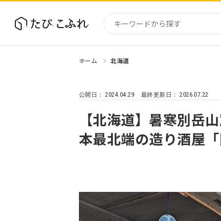
ホーム
北海道
国内
北海道
2024.04.29
2026.07.22
公開日：
最終更新日：
東北
関東
【北海道】暑寒別岳山
中部・
本最北端の造り酒屋「
近畿