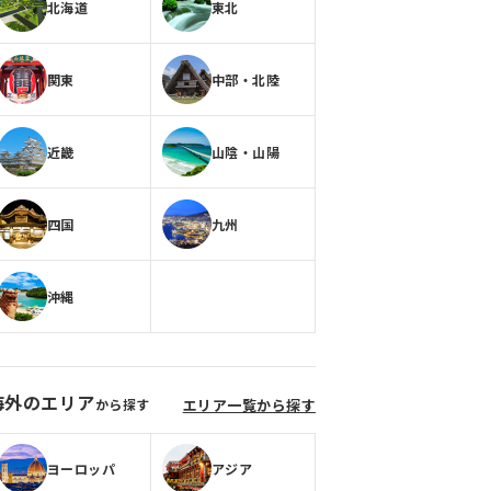
北海道
東北
関東
中部・北陸
近畿
山陰・山陽
四国
九州
沖縄
海外のエリア
から探す
エリア一覧から探す
ヨーロッパ
アジア