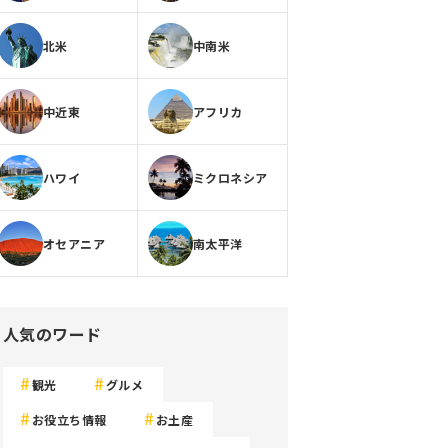
北米
中南米
中近東
アフリカ
ハワイ
ミクロネシア
オセアニア
南太平洋
人気のワード
観光
グルメ
お役立ち情報
お土産