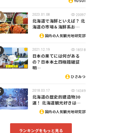
YUSUI
2023.01.08
20097
北海道で海鮮といえば？ 北
海道の市場＆海鮮系お…
国内の人気観光地研究部
2021.12.19
18518
日本の果てには何がある
の？日本本土四極踏破証
明…
ひさみつ
2018.03.17
14349
北海道の歴史的建造物30
選！ 北海道観光好きは…
国内の人気観光地研究部
ランキングをもっと見る