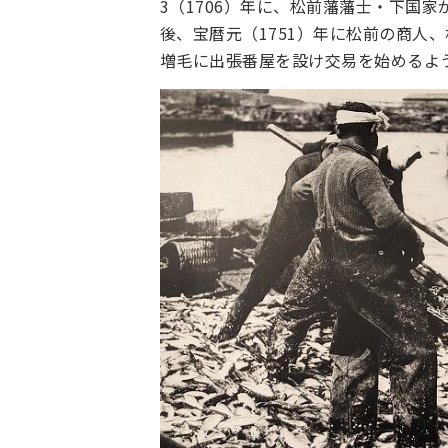
3（1706）年に、松前藩藩士・下国
後、宝暦元（1751）年に松前の商人
増毛に出張番屋を設け交易を始めるよ