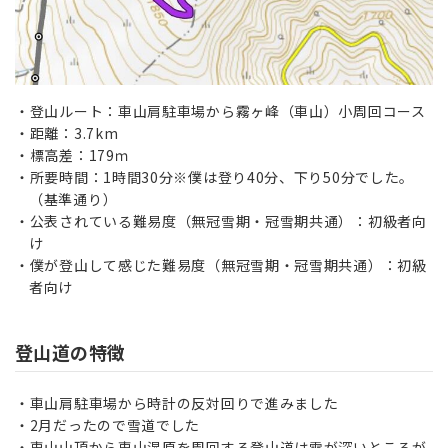
登山ルート：車山肩駐車場から霧ヶ峰（車山）小周回コース
距離：3.7km
標高差：179ｍ
所要時間：1時間30分
※僕は登り40分、下り50分でした。
（基準通り）
公表されている難易度（無冠雪期・冠雪期共通）：初級者向
け
僕が登山して感じた難易度（無冠雪期・冠雪期共通）：初級
者向け
登山道の特徴
車山肩駐車場から時計の反対回りで進みました
2月だったので雪道でした
車山山頂から車山湿原を周回する登山道は雪が深いところが