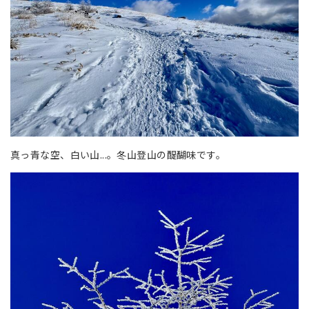
真っ青な空、白い山...。冬山登山の醍醐味です。