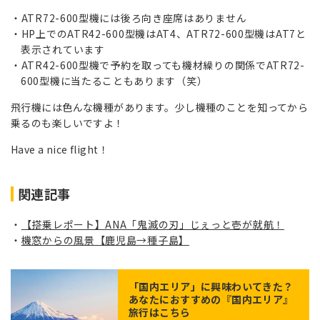
ATR72-600型機には後ろ向き座席はありません
HP上でのATR42-600型機はAT4、ATR72-600型機はAT7と
表示されています
ATR42-600型機で予約を取っても機材繰りの関係でATR72-
600型機に当たることもあります（笑）
飛行機には色んな機種があります。少し機種のことを知ってから
乗るのも楽しいですよ！
Have a nice flight！
関連記事
【搭乗レポート】ANA「鬼滅の刃」じぇっと壱が就航！
機窓からの風景【鹿児島→種子島】
「
国内エリア
」に興味わいてきた？
あなたにおすすめの『国内エリア』
旅行はこちら