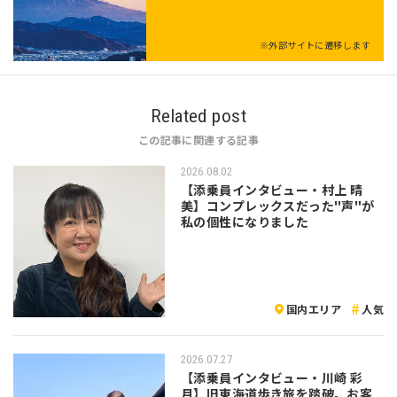
※外部サイトに遷移します
Related post
この記事に関連する記事
2026.08.02
【添乗員インタビュー・村上 晴
美】コンプレックスだった"声"が
私の個性になりました
国内エリア
人気
2026.07.27
【添乗員インタビュー・川崎 彩
月】旧東海道歩き旅を踏破。お客