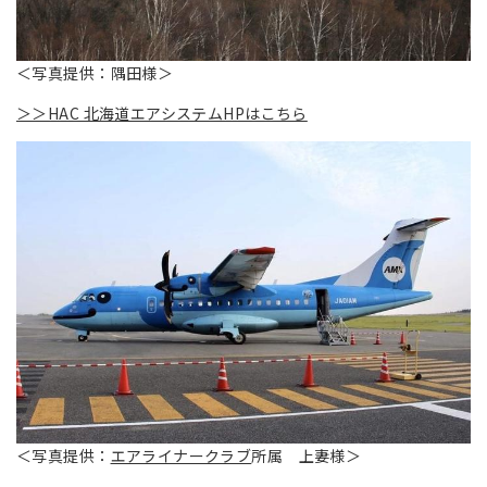
＜写真提供：隅田様＞
＞＞HAC 北海道エアシステムHPはこちら
＜写真提供：
エアライナークラブ
所属 上妻様＞