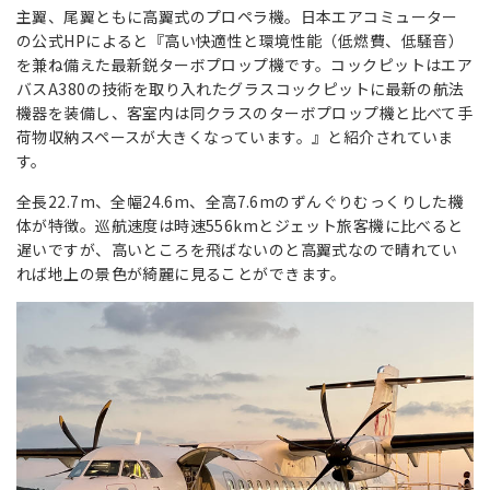
主翼、尾翼ともに高翼式のプロペラ機。日本エアコミューター
の公式HPによると『
高い快適性と環境性能（低燃費、低騒音）
を兼ね備えた最新鋭ターボプロップ機です。コックピットはエア
バスA380の技術を取り入れたグラスコックピットに最新の航法
機器を装備し、客室内は同クラスのターボプロップ機と比べて手
荷物収納スペースが大きくなっています。』と紹介されていま
す。
全長22.7m、全幅24.6m、全高7.6mのずんぐりむっくりした機
体が特徴。巡航速度は時速556kmとジェット旅客機に比べると
遅いですが、高いところを飛ばないのと高翼式なので晴れてい
れば地上の景色が綺麗に見ることができます。