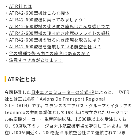
ATR社とは
ATR42-600型機はこんな機体
ATR42-600型機に乗ってみましょう！
ATR42-600型機の後ろ向き座席はこんな感じです
ATR42-600型機の後ろ向き座席のフライトの感想
ATR42-600型機の後ろ向き座席を取るには？
ATR42-600型機を運航している航空会社は？
他の機種で後ろ向きの座席はあるのか？
注意すべき点があります！
ATR社とは
今回搭乗した
日本エアコミューターの公式HP
によると、『ATR
社とは正式名称：Avions De Transport Regional
G.I.E（ATR）です。フランスのエアバス・グループとイタリアの
Leonardoの共同事業体として1981年に設立されたリージョナ
ル航空機メーカー。生産開始以降、1,500機以上を受注してお
り、90席以下のリージョナル航空機市場を牽引しています。現
在は100か国近く、200を超える航空会社にて運航されていま