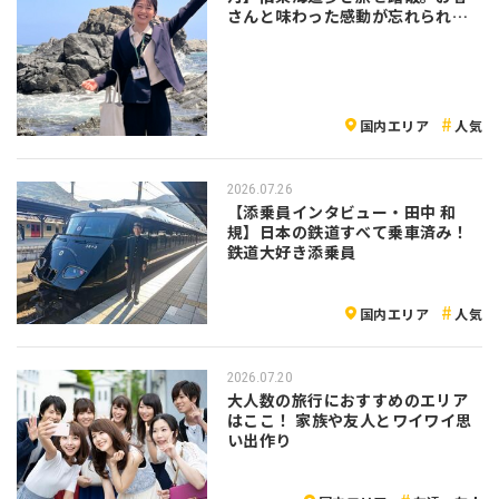
さんと味わった感動が忘れられな
い
国内エリア
人気
2026.07.26
【添乗員インタビュー・田中 和
規】日本の鉄道すべて乗車済み！
鉄道大好き添乗員
国内エリア
人気
2026.07.20
大人数の旅行におすすめのエリア
はここ！ 家族や友人とワイワイ思
い出作り