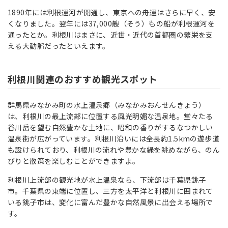
1890年には利根運河が開通し、東京への舟運はさらに早く、安
くなりました。翌年には37,000艘（そう）もの船が利根運河を
通ったとか。利根川はまさに、近世・近代の首都圏の繁栄を支
える大動脈だったといえます。
利根川関連のおすすめ観光スポット
群馬県みなかみ町の水上温泉郷（みなかみおんせんきょう）
は、利根川の最上流部に位置する風光明媚な温泉地。堂々たる
谷川岳を望む自然豊かな土地に、昭和の香りがするなつかしい
温泉街が広がっています。利根川沿いには全長約1.5kmの遊歩道
も設けられており、利根川の流れや豊かな緑を眺めながら、のん
びりと散策を楽しむことができますよ。
利根川上流部の観光地が水上温泉なら、下流部は千葉県銚子
市。千葉県の東端に位置し、三方を太平洋と利根川に囲まれて
いる銚子市は、変化に富んだ豊かな自然風景に出会える場所で
す。