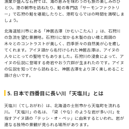
漁業が盛んな石狩では、海の恵みを味わうのも旅の楽しみのひ
とつ。港の朝市を訪ねたり、鮭の専門店「サーモンファクトリ
ー」で石狩の鮭を堪能したりと、港町ならではの時間を満喫しま
しょう。
北海道旭川市にある「神居古潭（かむいこたん）」は、石狩川
の急流を望む景勝地。石狩川に架かる木製の白い橋と周囲の
木々とのコントラストが美しく、四季折々の自然美が心を癒し
てくれます。アイヌ語から名付けられた神居古潭は、アイヌの
人々にとっての聖地でもありました。石狩川の浸食によって、ア
イヌの伝説に登場する奇岩やおう穴群が生まれたのです。アイヌ
の伝説を知ってから訪ねると、神居古潭をより深く楽しめること
請け合いです。
5. 日本で四番目に長い川「天塩川」とは
天塩川（てしおがわ）は、北海道の士別市から天塩町を流れる
川。「天塩川」の名は、「梁（やな）のような岩が多い川」を
指すアイヌ語の「テッシ・オ・ペッ」に由来するといわれ、岩が
連なる独特の景観が見られる場所があります。