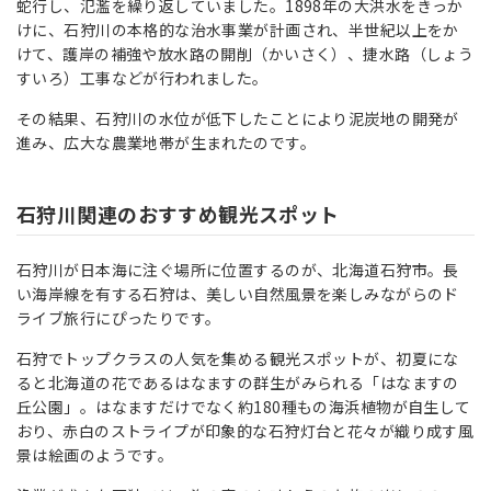
蛇行し、氾濫を繰り返していました。1898年の大洪水をきっか
けに、石狩川の本格的な治水事業が計画され、半世紀以上をか
けて、護岸の補強や放水路の開削（かいさく）、捷水路（しょう
すいろ）工事などが行われました。
その結果、石狩川の水位が低下したことにより泥炭地の開発が
進み、広大な農業地帯が生まれたのです。
石狩川関連のおすすめ観光スポット
石狩川が日本海に注ぐ場所に位置するのが、北海道石狩市。長
い海岸線を有する石狩は、美しい自然風景を楽しみながらのド
ライブ旅行にぴったりです。
石狩でトップクラスの人気を集める観光スポットが、初夏にな
ると北海道の花であるはなますの群生がみられる「はなますの
丘公園」。はなますだけでなく約180種もの海浜植物が自生して
おり、赤白のストライプが印象的な石狩灯台と花々が織り成す風
景は絵画のようです。