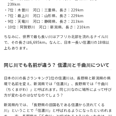
239km
7位：木曽川 河口：三重県、長さ：229km
7位：最上川 河口：山形県、長さ：229km
9位：天竜川 河口：静岡県、長さ：213km
10位：阿賀野川 河口：新潟県、長さ：210km
ちなみに、世界で最も長い川はアフリカ北部を流れるナイル川
で、その長さは6,695km。なんと、日本一長い信濃川の18倍以
上もあります。
同じ川でも名前が違う？ 信濃川と千曲川について
日本の川の長さランキング1位の信濃川は、長野県と新潟県の県
境で名前を変え、新潟県では「信濃川」、長野県では「千曲川
（ちくまがわ）」と呼ばれます。同じ川なのに場所によって呼び
方が変わるのはなぜなのでしょう？
新潟県内では、「長野県の旧国名である信濃から流れてくる
川」ということで「信濃川」と呼ばれるようになったといわれま
す。一方、長野県で「千曲川」と呼ばれるようになったのは、川