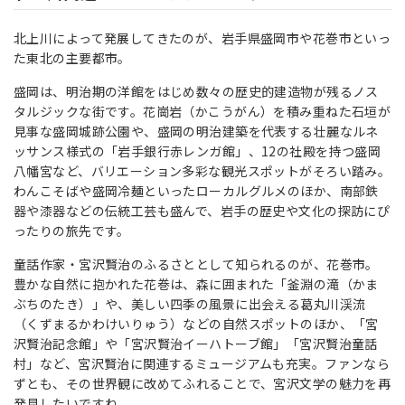
北上川によって発展してきたのが、岩手県盛岡市や花巻市といっ
た東北の主要都市。
盛岡は、明治期の洋館をはじめ数々の歴史的建造物が残るノス
タルジックな街です。花崗岩（かこうがん）を積み重ねた石垣が
見事な盛岡城跡公園や、盛岡の明治建築を代表する壮麗なルネ
ッサンス様式の「岩手銀行赤レンガ館」、12の社殿を持つ盛岡
八幡宮など、バリエーション多彩な観光スポットがそろい踏み。
わんこそばや盛岡冷麺といったローカルグルメのほか、南部鉄
器や漆器などの伝統工芸も盛んで、岩手の歴史や文化の探訪にぴ
ったりの旅先です。
童話作家・宮沢賢治のふるさととして知られるのが、花巻市。
豊かな自然に抱かれた花巻は、森に囲まれた「釜淵の滝（かま
ぶちのたき）」や、美しい四季の風景に出会える葛丸川渓流
（くずまるかわけいりゅう）などの自然スポットのほか、「宮
沢賢治記念館」や「宮沢賢治イーハトーブ館」「宮沢賢治童話
村」など、宮沢賢治に関連するミュージアムも充実。ファンなら
ずとも、その世界観に改めてふれることで、宮沢文学の魅力を再
発見したいですね。