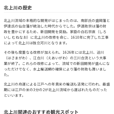
北上川の歴史
北上川流域の本格的な開発がはじまったのは、南部氏の盛岡藩と
伊達氏の仙台藩が統治した時代からでした。伊達政宗は藩の財
政を豊かにするため、新田開発を奨励。家臣の白石宗直（しろ
いし むねなお）に北上川の改修を命じ、1610年に完了した工事
によって北上川は独立河川となります。
その後も度重なる改修が加えられ、1626年には北上川、迫川
（はさまがわ）、江合川（えあいがわ）の三川合流という大事
業が終了。これらの改修によって、流域での新田開発が盛んにな
っただけでなく、水上輸送網の確保により藩の財政も潤いまし
た。
北上川の舟運による江戸への年貢米の輸送も活発に行われ、最盛
期には江戸の米の3分の2が北上川流域から運ばれたものだった
といいます。
北上川関連のおすすめ観光スポット