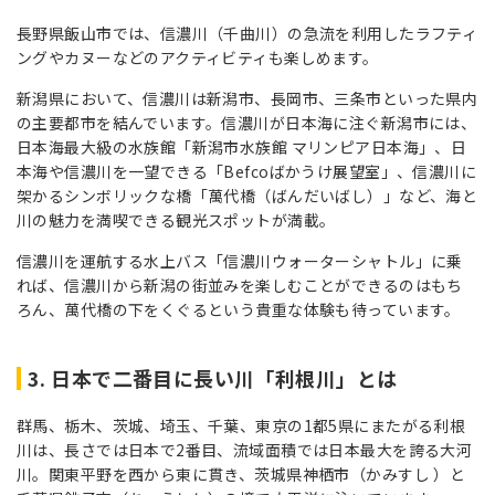
長野県飯山市では、信濃川（千曲川）の急流を利用したラフティ
ングやカヌーなどのアクティビティも楽しめます。
新潟県において、信濃川は新潟市、長岡市、三条市といった県内
の主要都市を結んでいます。信濃川が日本海に注ぐ新潟市には、
日本海最大級の水族館「新潟市水族館 マリンピア日本海」、日
本海や信濃川を一望できる「Befcoばかうけ展望室」、信濃川に
架かるシンボリックな橋「萬代橋（ばんだいばし）」など、海と
川の魅力を満喫できる観光スポットが満載。
信濃川を運航する水上バス「信濃川ウォーターシャトル」に乗
れば、信濃川から新潟の街並みを楽しむことができるのはもち
ろん、萬代橋の下をくぐるという貴重な体験も待っています。
3. 日本で二番目に長い川「利根川」とは
群馬、栃木、茨城、埼玉、千葉、東京の1都5県にまたがる利根
川は、長さでは日本で2番目、流域面積では日本最大を誇る大河
川。関東平野を西から東に貫き、茨城県神栖市（かみすし ）と