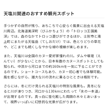
天塩川関連のおすすめ観光スポット
手つかずの自然が残り、あちこちで心安らぐ風景に出会える天塩
川周辺。北海道美深町（びふかちょう）の「トロッコ王国美
深」では、森のなかでトロッコ遊びができるほか、士別市と滝
上町にまたがる天塩岳（てしおだけ）では、色とりどりの草花
や、どこまでも続くしなやかな緑の稜線が楽しめます。
また、天塩川は全国のカヌー愛好家憧れの川。ダムや堰堤（え
んてい）が少ないことから、日本有数のカヌースポットとしても
知られ、中流から河口までの約160kmを一気に下ることができ
るのです。ショートコースもあり、カヌー初心者でも体験可能。
風を感じながら、雄大な川の流れに乗るひとときは格別です。
さらには、冬にだけ見られる天塩川の特別な風景も。真冬にな
ると川が凍りつき、河口から130kmにわたって「氷の一本道」
が出現するのです。真っ白に雪化粧した周囲の木々とあいまっ
て、視界いっぱいに幻想的な光景が広がります。