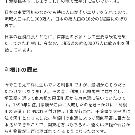
千葉県銚子市（ちょうしし）の境で太平洋に注いでいます。
日本の主要河川のなかでも特に人口が多いエリアを流れており、
流域人口は約1,300万人。日本の総人口の10分の1程度にのぼり
ます。
日本の経済成長とともに、首都圏の水源として重要な役割を果
たしてきた利根川。今なお、1都5県の約3,000万人に飲み水を供
給しています。
利根川の歴史
今でこそ太平洋に注いでいる利根川ですが、最初からそうだっ
たわけではありません。その昔、利根川は群馬県に端を発し、
埼玉県を通って東京都の隅田川筋から東京湾に注いでいたので
す。1590年に徳川家康が江戸に入城したのをきっかけに「利根
川の東遷」と呼ばれる付け替え工事が行われ、千葉県で太平洋に
注ぐ河川となりました。利根川の東遷によって関東平野に巨大な
水路ができたことで、関東地方はもちろん、遠くは津軽や仙台か
らも物資が江戸に運ばれてくるようになったのです。