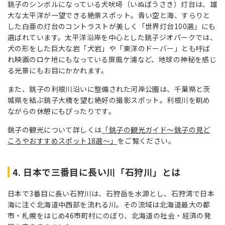
銚子のシンボルになっている犬吠埼（いぬぼうさき）灯台は、雄
大な太平洋が一望できる絶景スポット。青い空と海、すらりと
した白亜の灯台のコントラストが美しく「世界灯台100選」にも
選ばれています。太平洋沿岸を中心とした銚子ジオパークでは、
犬の形をした巨大な岩「犬岩」や「東洋のドーバー」とも呼ば
れ映画のロケ地にもなっている屏風ケ浦など、地球の神秘を感じ
る光景にもお目にかかれます。
また、銚子の利根川沿いに整備された河岸公園は、千葉県と茨
城県を結ぶ銚子大橋を望む絶好の撮影スポット。利根川を眺め
ながらの休憩にもぴったりです。
銚子の観光について詳しくは
「銚子の観光ガイド～銚子の見ど
ころやおすすめスポット18選～」
をご覧ください。
4. 日本で三番目に長い川「石狩川」とは
日本で3番目に長い石狩川は、石狩岳を水源とし、石狩湾で日本
海に注ぐ北海道中西部を流れる川。その流域は北海道最大の都
市・札幌をはじめ46市町村にのぼり、北海道の社会・経済の発