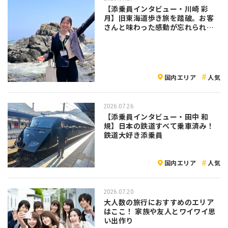
【添乗員インタビュー・川崎 彩
月】旧東海道歩き旅を踏破。お客
さんと味わった感動が忘れられな
い
国内エリア
人気
2026.07.26
【添乗員インタビュー・田中 和
規】日本の鉄道すべて乗車済み！
鉄道大好き添乗員
国内エリア
人気
2026.07.20
大人数の旅行におすすめのエリア
はここ！ 家族や友人とワイワイ思
い出作り