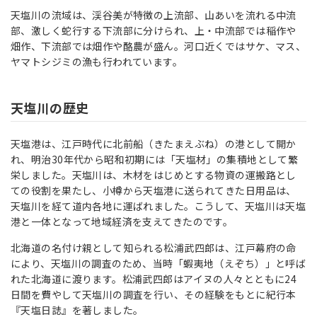
天塩川の流域は、渓谷美が特徴の上流部、山あいを流れる中流
部、激しく蛇行する下流部に分けられ、上・中流部では稲作や
畑作、下流部では畑作や酪農が盛ん。河口近くではサケ、マス、
ヤマトシジミの漁も行われています。
天塩川の歴史
天塩港は、江戸時代に北前船（きたまえぶね）の港として開か
れ、明治30年代から昭和初期には「天塩材」の集積地として繁
栄しました。天塩川は、木材をはじめとする物資の運搬路とし
ての役割を果たし、小樽から天塩港に送られてきた日用品は、
天塩川を経て道内各地に運ばれました。こうして、天塩川は天塩
港と一体となって地域経済を支えてきたのです。
北海道の名付け親として知られる松浦武四郎は、江戸幕府の命
により、天塩川の調査のため、当時「蝦夷地（えぞち）」と呼ば
れた北海道に渡ります。松浦武四郎はアイヌの人々とともに24
日間を費やして天塩川の調査を行い、その経験をもとに紀行本
『天塩日誌』を著しました。