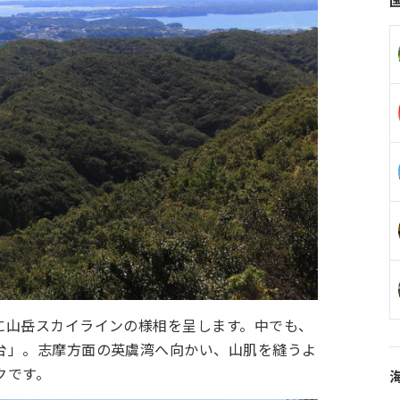
に山岳スカイラインの様相を呈します。中でも、
台」。志摩方面の英虞湾へ向かい、山肌を縫うよ
クです。