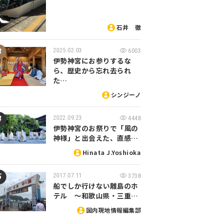
石井 徹
2025.02.03
6003
伊勢神宮にお参りするな
ら、歴史から忘れ去られ
た…
シンジーノ
2022.09.23
4448
伊勢神宮のお祭りで「風の
神様」と出会えた、直感…
Hinata J.Yoshioka
2017.07.11
3738
船でしか行けない離島のホ
テル ～和歌山県・三重…
国内現地情報編集部