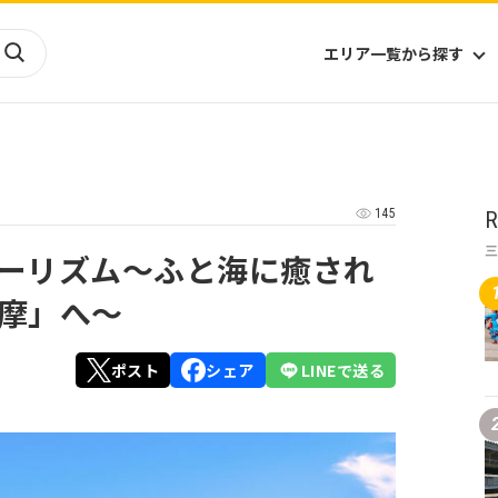
エリア一覧から探す
海外
山陰・山陽
ヨーロッパ
アフリカ
145
R
四国
アジア
ハワイ
九州
北米
ミクロネシア
ーリズム〜ふと海に癒され
北陸
沖縄
中南米
オセアニア
摩」へ〜
中近東
南太平洋
ポスト
シェア
LINEで送る