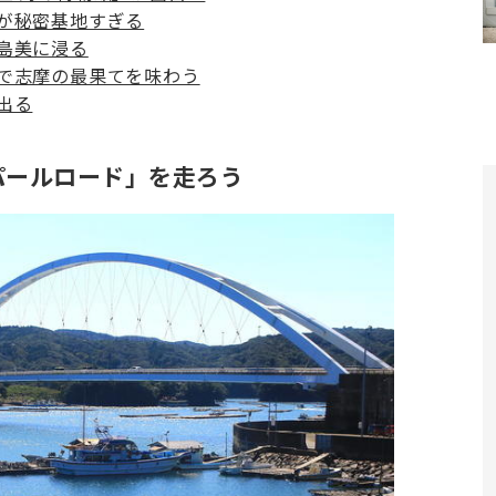
が秘密基地すぎる
島美に浸る
で志摩の最果てを味わう
出る
パールロード」を走ろう