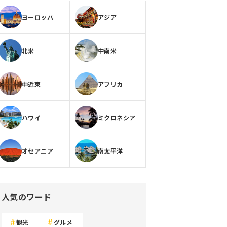
ヨーロッパ
アジア
北米
中南米
中近東
アフリカ
ハワイ
ミクロネシア
オセアニア
南太平洋
人気のワード
観光
グルメ