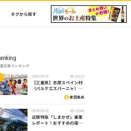
タグから探す
anking
三重記事ランキング
2020.06.01
13215
【三重県】志摩スペイン村
（パルケエスパーニャ）…
家田美央
2018.06.01
10090
近鉄特急「しまかぜ」乗車
レポート！おすすめの座…