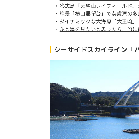
答志島「天望山レイフィールド」
絶景「横山展望台」で英虞湾の多
ダイナミックな大海原「大王崎」
ふと海を見たいと思ったら、旅に
シーサイドスカイライン「