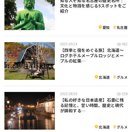
知る人ぞ知る名古屋の歴史名所｜
文化と物語を感じる5スポットをご
紹介
愛知
名古屋
2025.09.24
462
【四季と宿をめぐる旅】北海道〜
ログホテルメープルロッジとメー
プルの紅葉…
北海道
グルメ
2025.08.05
258
【私の好きな日本遺産】石畳に残
る記憶と、甘い時間。歴史と現代
が調和する…
北海道
グルメ