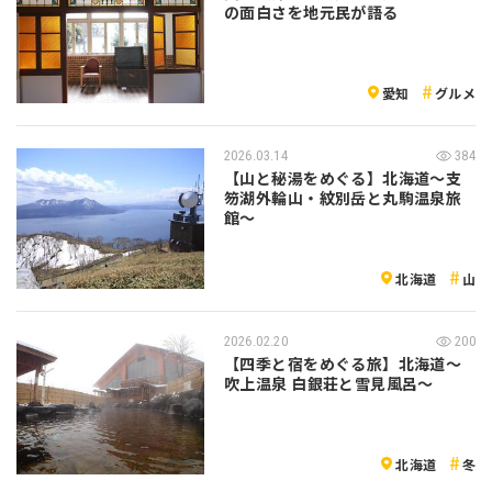
の面白さを地元民が語る
愛知
グルメ
2026.03.14
384
【山と秘湯をめぐる】北海道〜支
笏湖外輪山・紋別岳と丸駒温泉旅
館〜
北海道
山
2026.02.20
200
【四季と宿をめぐる旅】北海道〜
吹上温泉 白銀荘と雪見風呂〜
北海道
冬