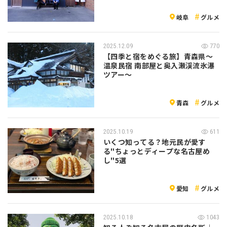
岐阜
グルメ
2025.12.09
770
【四季と宿をめぐる旅】青森県〜
温泉民宿 南部屋と奥入瀬渓流氷瀑
ツアー〜
青森
グルメ
2025.10.19
611
いくつ知ってる？地元民が愛す
る"ちょっとディープな名古屋め
し"5選
愛知
グルメ
2025.10.18
1043