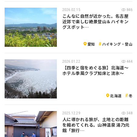
2026.02.15
846
こんなに自然が近かった。名古屋
近郊で楽しむ絶景登山＆ハイキン
グスポット…
愛知
ハイキング・登山
2026.01.22
444
【四季と宿をめぐる旅】北海道〜
ホテル季風クラブ知床と流氷〜
北海道
冬
2025.12.29
348
人に導かれる旅が、土地との距離
を縮めてくれる。山神温泉 湯乃元
館「旅行…