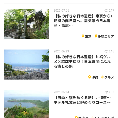
2025.07.06
247
【私の好きな日本遺産】東京から1
時間の非日常へ。霊気漂う日本遺
産・高尾…
東京
多摩エリア
2025.06.23
246
【私の好きな日本遺産】沖縄グル
メ×琉球史探訪！日本遺産にふれ
る癒しの旅
沖縄
グルメ
2025.05.24
200
【四季と宿をめぐる旅】北海道～
ホテル礼文荘と岬めぐりコース～
北海道
トレッキング