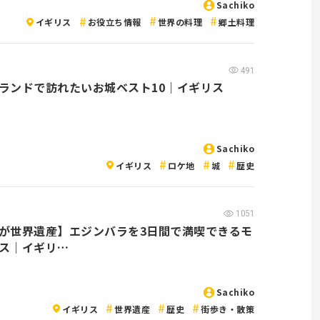
Sachiko
イギリス
お役立ち情報
世界の料理
郷土料理
491
ランドで訪れたいお城ベスト10｜イギリス
Sachiko
イギリス
ロケ地
城
歴史
1051
が世界遺産】エジンバラを3日間で満喫できるモ
ス｜イギリ…
Sachiko
イギリス
世界遺産
歴史
街歩き・散策