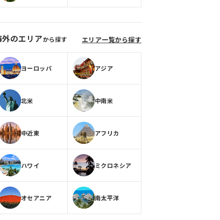
海外のエリア
から探す
エリア一覧から探す
ヨーロッパ
アジア
北米
中南米
中近東
アフリカ
ハワイ
ミクロネシア
オセアニア
南太平洋