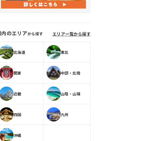
国内のエリア
から探す
エリア一覧から探す
北海道
東北
関東
中部・北陸
近畿
山陰・山陽
四国
九州
沖縄