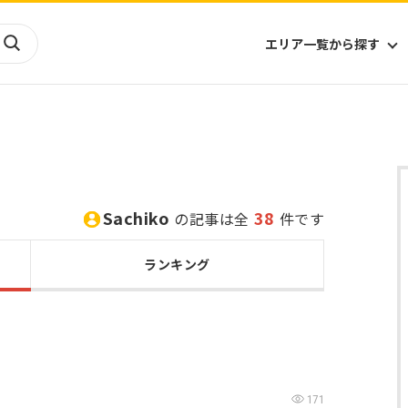
エリア一覧から探す
海外
山陰・山陽
ヨーロッパ
アフリカ
四国
アジア
ハワイ
九州
北米
ミクロネシア
Sachiko
38
の記事は全
件です
北陸
沖縄
中南米
オセアニア
中近東
南太平洋
ランキング
171