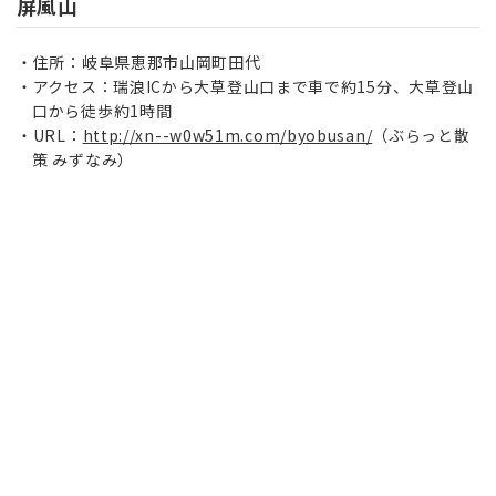
屏風山
住所：岐阜県恵那市山岡町田代
アクセス：瑞浪ICから大草登山口まで車で約15分、大草登山
口から徒歩約1時間
URL：
http://xn--w0w51m.com/byobusan/
（ぶらっと散
策 みずなみ）