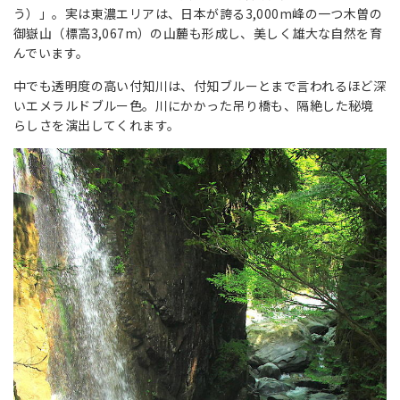
う）」。実は東濃エリアは、日本が誇る3,000m峰の一つ木曽の
御嶽山（標高3,067m）の山麓も形成し、美しく雄大な自然を育
んでいます。
中でも透明度の高い付知川は、付知ブルーとまで言われるほど深
いエメラルドブルー色。川にかかった吊り橋も、隔絶した秘境
らしさを演出してくれます。