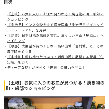
目次
【土岐】お気に入りのお皿が見つかる！焼き物の町・織部で
ショッピング
【多治見】インスタ映えする伝統産業「多治見モザイクタイ
ルミュージアム」を見学！
【瑞浪】日本屈指の高峰を望む。清々しい里山「屏風山」へ
ハイキング
【恵那】大展望が待つ！日本一高い山城「岩村城」と、その
城下町をめぐる
【中津川】癒し成分たっぷり！御嶽山麓に展開する秘境「付
知峡」を歩
く
ディープな魅力が根付く「東濃」の魅力を発見！
【土岐】お気に入りのお皿が見つかる！焼き物の
町・織部でショッピング