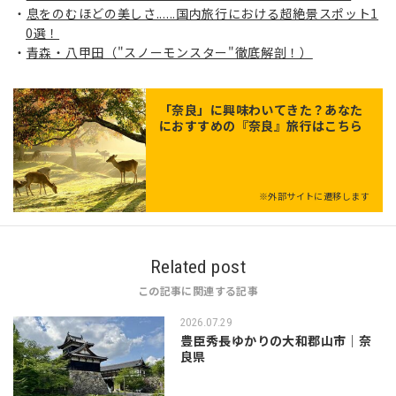
息をのむほどの美しさ......国内旅行における超絶景スポット1
0選！
青森・八甲田（"スノーモンスター"徹底解剖！）
「
奈良
」に興味わいてきた？あなた
におすすめの『奈良』旅行はこちら
※外部サイトに遷移します
Related post
この記事に関連する記事
2026.07.29
豊臣秀長ゆかりの大和郡山市｜奈
良県