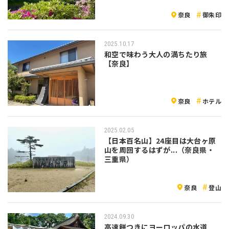
奈良
御朱印
2025.10.17
和空で味わう大人の満ちたり旅
【奈良】
奈良
ホテル
2025.02.05
【日本百名山】24座目は大台ヶ原
山を周回するはずが...（奈良県・
三重県）
奈良
登山
2024.09.30
高速餅つきにヨーロッパの水道