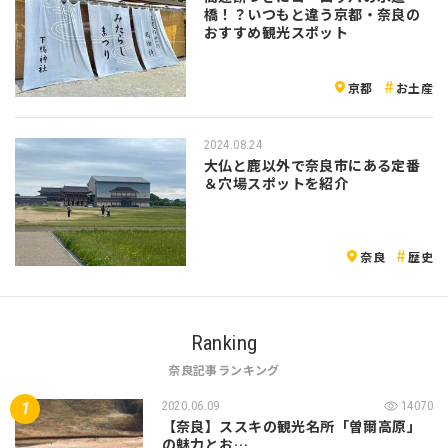
橋！？いつもと違う京都・奈良の
おすすめ観光スポット
京都
お土産
2024.08.24
大仏と鹿以外で奈良市にある定番
＆穴場スポットを紹介
奈良
歴史
Ranking
奈良記事ランキング
2020.06.09
14070
【奈良】ススキの観光名所「曽爾高原」
の魅力とお…