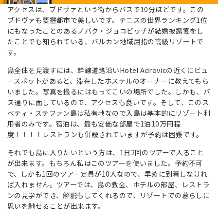
アクセスは、ブドヴァという街からバスで10分ほどです。この
ブドヴァも要塞都市で美しいです。テニスの世界ランキング1位
にもなったことのあるノバク・ジョコビッチが結婚披露宴をし
たことでも知られている、バルカン地域屈指の高級リゾートで
す。
島全体を見渡すには、幹線道路沿いHotel Adrovicの近くにビュ
ースポットがあると、滞在したホステルのオーナーに教えてもら
いました。写真を撮るにはもってこいの場所でした。しかも、バ
ス通りに面しているので、アクセスも良いです。そして、このス
ベティ・ステファン島は私有地なので入島は基本的にリゾート利
用者のみです。宿泊は、最も安価な部屋で1泊10万円程
度！！！！レストランも併設されていますが予約は困難です。
それでも島に入りたいという方は、1日2回のツアーで入ること
が出来ます。もちろん私はこのツアーを使いました。予約不可
で、しかも1回のツアー定員が10人なので、早めに到着しなけれ
ば入れません。ツアーでは、島の教会、ホテルの部屋、レストラ
ンの見学ができ、解説もしてくれるので、リゾートでの暮らしに
思いを馳せることが出来ます。