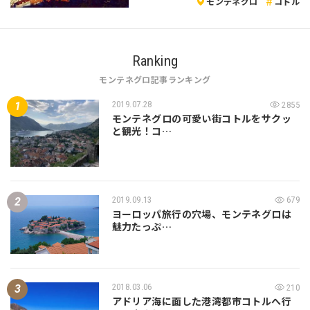
モンテネグロ
コトル
Ranking
モンテネグロ記事ランキング
2019.07.28
2855
モンテネグロの可愛い街コトルをサクッ
と観光！コ…
2019.09.13
679
ヨーロッパ旅行の穴場、モンテネグロは
魅力たっぷ…
2018.03.06
210
アドリア海に面した港湾都市コトルへ行