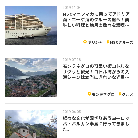
2019.11.03
MSCマニフィカに乗ってアドリア
海・エーゲ海のクルーズ旅へ！美
味しい料理と絶景の数々を満喫し
ました！
ギリシャ
MSCクルーズ
2019.07.28
モンテネグロの可愛い街コトルを
サクッと観光！コトル湾からの入
港シーンは本当にきれいな光景で
した！
モンテネグロ
グルメ
2019.06.05
様々な文化が混ざりあうヨーロッ
パ・バルカン半島に行ってきまし
た。