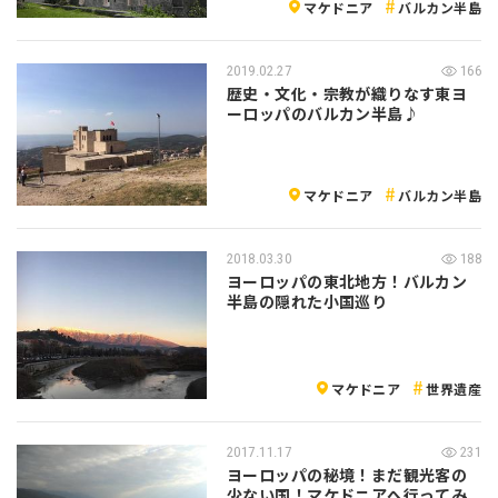
マケドニア
バルカン半島
2019.02.27
166
歴史・文化・宗教が織りなす東ヨ
ーロッパのバルカン半島♪
マケドニア
バルカン半島
2018.03.30
188
ヨーロッパの東北地方！バルカン
半島の隠れた小国巡り
マケドニア
世界遺産
2017.11.17
231
ヨーロッパの秘境！まだ観光客の
少ない国！マケドニアへ行ってみ