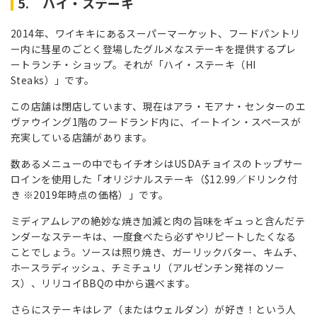
5. ハイ・ステーキ
2014年、ワイキキにあるスーパーマーケット、フードパントリ
ー内に彗星のごとく登場したグルメなステーキを提供するプレ
ートランチ・ショップ。それが「ハイ・ステーキ（HI
Steaks）」です。
この店舗は閉店しています、
現在はアラ・モアナ・センターのエ
ヴァウイング1階のフードランド内に、イートイン・スペースが
充実している店舗があります。
数あるメニューの中でもイチオシはUSDAチョイスのトップサー
ロインを使用した「オリジナルステーキ（$12.99／ドリンク付
き ※2019年時点の価格）」です。
ミディアムレアの絶妙な焼き加減と肉の旨味をギュっと含んだテ
ンダーなステーキは、一度食べたら必ずやリピートしたくなる
ことでしょう。ソースは照り焼き、ガーリックバター、キムチ、
ホースラディッシュ、チミチュリ（アルゼンチン発祥のソー
ス）、リリコイBBQの中から選べます。
さらにステーキはレア（またはウェルダン）が好き！という人