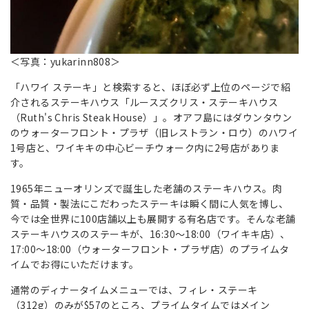
＜写真：yukarinn808＞
「ハワイ ステーキ」と検索すると、ほぼ必ず上位のページで紹
介されるステーキハウス「ルースズクリス・ステーキハウス
（Ruth's Chris Steak House）」。オアフ島にはダウンタウン
のウォーターフロント・プラザ（旧レストラン・ロウ）のハワイ
1号店と、ワイキキの中心ビーチウォーク内に2号店がありま
す。
1965年ニューオリンズで誕生した老舗のステーキハウス。肉
質・品質・製法にこだわったステーキは瞬く間に人気を博し、
今では全世界に100店舗以上も展開する有名店です。そんな老舗
ステーキハウスのステーキが、16:30～18:00（ワイキキ店）、
17:00～18:00（ウォーターフロント・プラザ店）のプライムタ
イムでお得にいただけます。
通常のディナータイムメニューでは、フィレ・ステーキ
（312g）のみが$57のところ、プライムタイムではメイン