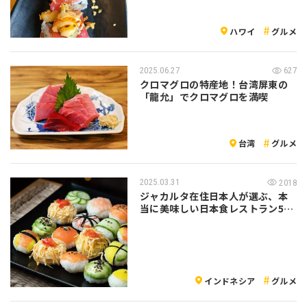
ハワイ
グルメ
2025.06.27
627
クロマグロの特産地！台湾屏東の
「龍允」でクロマグロを満喫
台湾
グルメ
2025.03.31
2018
ジャカルタ在住日本人が選ぶ、本
当に美味しい日本食レストラン5
選！【イン…
インドネシア
グルメ