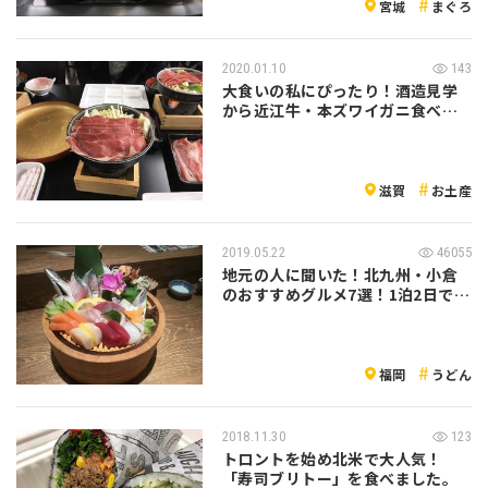
宮城
まぐろ
2020.01.10
143
大食いの私にぴったり！酒造見学
から近江牛・本ズワイガニ食べ放
題まで！滋…
滋賀
お土産
2019.05.22
46055
地元の人に聞いた！北九州・小倉
のおすすめグルメ7選！1泊2日で全
部食べ…
福岡
うどん
2018.11.30
123
トロントを始め北米で大人気！
「寿司ブリトー」を食べました。