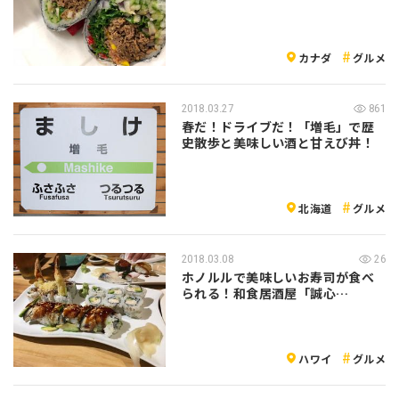
カナダ
グルメ
2018.03.27
861
春だ！ドライブだ！「増毛」で歴
史散歩と美味しい酒と甘えび丼！
北海道
グルメ
2018.03.08
26
ホノルルで美味しいお寿司が食べ
られる！和食居酒屋「誠心
（MAGOKOR…
ハワイ
グルメ