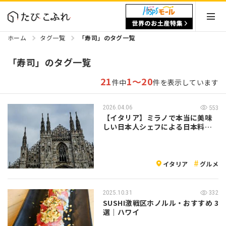
ホーム
タグ一覧
「寿司」のタグ一覧
「寿司」のタグ一覧
21
1～20
件中
件を表示しています
2026.04.06
553
【イタリア】ミラノで本当に美味
しい日本人シェフによる日本料理
の店10選
イタリア
グルメ
2025.10.31
332
SUSHI激戦区ホノルル・おすすめ 3
選｜ハワイ