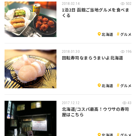
2018.02.14
502
1泊2日 函館ご当地グルメを食べま
くる
北海道
グルメ
2018.01.30
196
回転寿司なまらうまいよ北海道
北海道
グルメ
2017.12.12
43
北海道/コスパ最高！ウワサの寿司
屋はこちら
北海道
グルメ