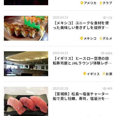
アメリカ
クラブ
2020.05.25
176
【メキシコ】ユニークな食材を使
った美味しい巻きずしを提供する
レストラン
メキシコ
グルメ
2020.04.29
6436
【イギリス】ヒースロー空港の回
転寿司屋とJALラウンジ体験レポー
ト
イギリス
お酒
2020.02.20
449
【宮城県】松島～塩釜チャーター
船で蒸し牡蠣、寿司、塩釜汁を堪
能！