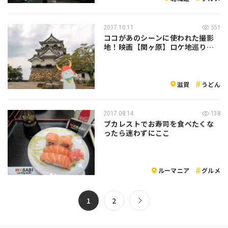
2017.10.11
551
ココがあのシーンに使われた撮影
地！映画【関ヶ原】ロケ地巡り
へ！♪ ～彦…
滋賀
うどん
2017.08.14
138
ブカレストでお寿司を食べたくな
ったら迷わずにここ
ルーマニア
グルメ
1
2