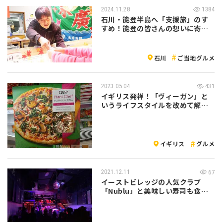
2024.11.28
1384
石川・能登半島へ「支援旅」のす
すめ！能登の皆さんの想いに寄り
添う旅に出…
石川
ご当地グルメ
2023.05.04
431
イギリス発祥！「ヴィーガン」と
いうライフスタイルを改めて解説
します！
イギリス
グルメ
2021.12.11
67
イーストビレッジの人気クラブ
「Nublu」と美味しい寿司も食べ
られる「…