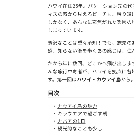
ハワイ在住25年。バケーション先の
ィスの窓から見えるビーチも、帰り道
しかなく、あんなに恋焦がれた楽園の
しまっています。
贅沢なことは重々承知！でも、旅先の
感、知らない街を歩くあの感じは、住
だから年に数回、どこかへ飛び出しま
んな旅行中毒者が、ハワイを拠点に各
す。第一回は
ハワイ・カウアイ島
から
目次
カウアイ島の魅力
キラウエアで過ごす朝
カパアの1日
観光的なことも少し