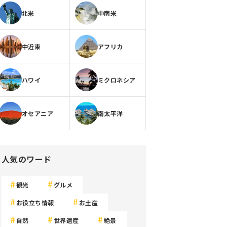
北米
中南米
中近東
アフリカ
ハワイ
ミクロネシア
オセアニア
南太平洋
人気のワード
観光
グルメ
お役立ち情報
お土産
自然
世界遺産
絶景