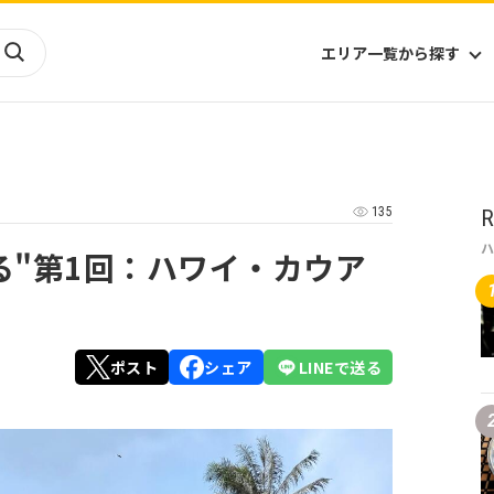
エリア一覧から探す
海外
山陰・山陽
ヨーロッパ
アフリカ
135
R
四国
アジア
ハワイ
九州
北米
ミクロネシア
る"第1回：ハワイ・カウア
北陸
沖縄
中南米
オセアニア
中近東
南太平洋
ポスト
シェア
LINEで送る