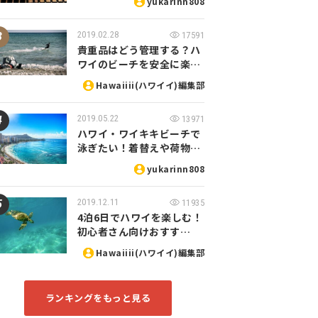
yukarinn808
2019.02.28
17591
貴重品はどう管理する？ハ
ワイのビーチを安全に楽…
Hawaiiii(ハワイイ)編集部
2019.05.22
13971
ハワイ・ワイキキビーチで
泳ぎたい！着替えや荷物…
yukarinn808
2019.12.11
11935
4泊6日でハワイを楽しむ！
初心者さん向けおすす…
Hawaiiii(ハワイイ)編集部
ランキングをもっと見る