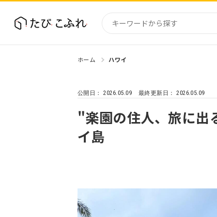
ホーム
ハワイ
国内
北海道
2026.05.09
2026.05.09
公開日：
最終更新日：
東北
関東
"楽園の住人、旅に出
中部・
イ島
近畿