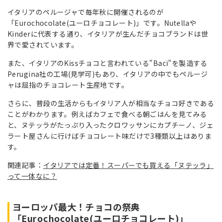
イタリアのペルージャで毎年秋に開催されるのが
「Eurochocolate(ユーロチョコレート)」です。Nutellaや
Kinderに代表する通り、イタリアが生んだチョコブランドは世
界で愛されています。
また、イタリアのKissチョコと言われている"Baci"を製造する
Perugina社の工場(見学可)もあり、イタリアの中でもペルージ
ャは屈指のチョコレート生産地です。
さらに、普段の生活からもイタリア人が相当なチョコ好きである
ことがわかります。例えばカフェで食べる朝ごはんを見てみる
と、ヌテッラがたっぷり入ったクロワッサンにカプチーノ、ジェ
ラート屋さんに行けばチョコレート味だけで3種類以上はありま
す。
関連記事：
イタリアでは定番！スーパーでも買える「ヌテッラ」
って一体なに？
ヨーロッパ最大！チョコの祭典
「Eurochocolate(ユーロチョコレート)」