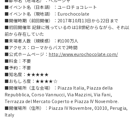
■
都市名（地域名）：ペルージャ
■
イベント名（日本語）：ユーロチョコレート
■
イベント名（現地語）：Eurochocolate
■
開催時期（前回開催）：2017年10月13日から22日まで
■
初回開催年 記録に残っているのは18世紀からながら、それ以
前から存在していた
■
来場者人数（規模感）：約100万人
■
アクセス：ローマからバスで2時間
■
公式ホームページ：
http://www.eurochocolate.com/
■
料金：不要
■
予約：不要
■
知名度：★★★★★
■
おもしろ度：★★★★☆
■
開催場所（主な会場）：Piazza Italia, Piazza della
Repubblica, Corso Vannucci, Via Mazzini, Via Fani,
Terrazza del Mercato Coperto e Piazza IV Novembre.
■
開催場所（住所）：Piazza IV Novembre, 01010, Perugia,
Italy