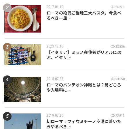
2017.01.10
26223
ローマの絶品ご当地三大パスタ。今食べ
るべき一皿…
2023.12.16
23856
【イタリア】ミラノ在住者がリアルに選
ぶ、イタリ…
2015.07.27
23550
ローマのパンテオン神殿とは？見どころ
や入場料に…
2019.07.20
22813
初ローマ！フィウミチーノ空港に着いた
らやるべき…