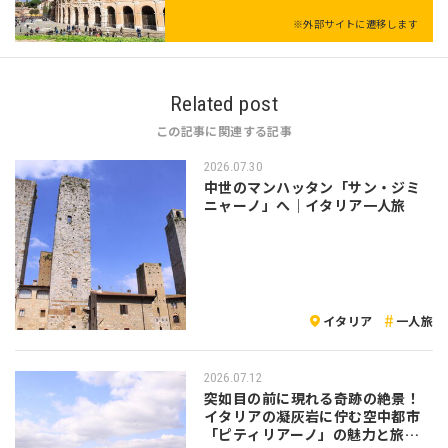
※外部サイトに遷移します
Related post
この記事に関連する記事
2026.07.30
中世のマンハッタン「サン・ジミ
ニャーノ」へ｜イタリア一人旅
イタリア
一人旅
2026.07.12
突如目の前に現れる奇跡の絶景！
イタリアの凝灰岩に佇む空中都市
「ピティリアーノ」の魅力と旅の