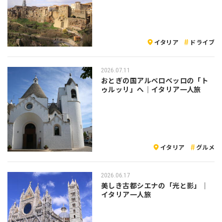
注意点
イタリア
ドライブ
2026.07.11
おとぎの国アルベロベッロの「ト
ゥルッリ」へ｜イタリア一人旅
イタリア
グルメ
2026.06.17
美しき古都シエナの「光と影」｜
イタリア一人旅