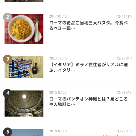
2017.01.10
26219
ローマの絶品ご当地三大パスタ。今食べ
るべき一皿…
2023.12.16
23840
【イタリア】ミラノ在住者がリアルに選
ぶ、イタリ…
2015.07.27
23542
ローマのパンテオン神殿とは？見どころ
や入場料に…
2019.07.20
22806