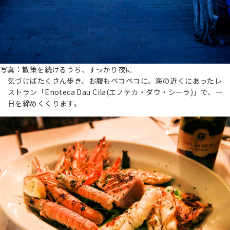
写真：散策を続けるうち、すっかり夜に
気づけばたくさん歩き、お腹もペコペコに。海の近くにあったレ
ストラン「Enoteca Dau Cila(エノテカ・ダウ・シーラ)」で、一
日を締めくくります。