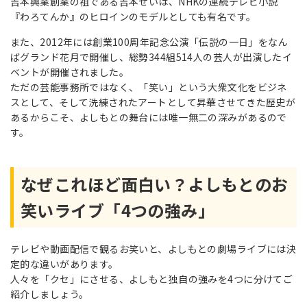
吉本興業創業の祖である吉本せいは、NHKの連続テレビ小説
『わろてんか』のヒロインのモデルとしても有名です。
また、
2012
年には創業
100
周年記念公演「伝説の一日」をなん
ばグランド花月で開催し、総勢344組
514
人の芸人が出演したイ
ベントが開催されました。
ただの芸能事務所ではなく、「笑い」という大衆文化をビジネ
スとして、そして洗練されたアートとして昇華させてきた歴史が
あるからこそ、よしもとの舞台には唯一無二の深みがあるので
す。
なぜこれほど面白い？よしもとのお
笑いライブ「4つの強み」
テレビや動画配信で観るお笑いと、よしもとの劇場ライブには決
定的な違いがあります。
人々を「クセ」にさせる、よしもと独自の強みを4つに分けてご
紹介しましょう。