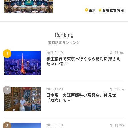
東京
お役立ち情報
Ranking
東京記事ランキング
2018.01.19
35106
学生旅行で東京へ行くなら絶対に押さえ
たい11個…
2018.10.28
20614
日本唯一の江戸趣味小玩具店、仲見世
「助六」で …
2018.01.10
18795