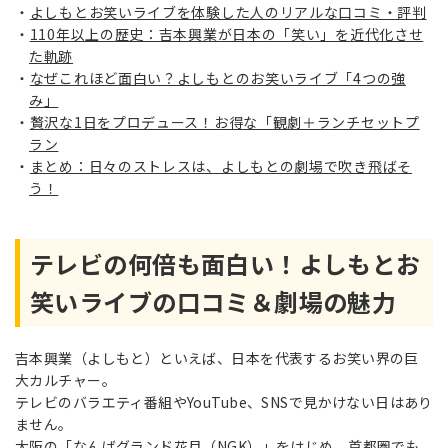
よしもとお笑いライブを体験した人のリアルな口コミ・評判
110年以上の歴史：吉本興業が日本の「笑い」を近代化させ
た軌跡
なぜこれほど面白い？よしもとのお笑いライブ「4つの強
み」
贅沢な1日をプロデュース！お得な「観劇＋ランチセットプ
ラン
まとめ：日々のストレスは、よしもとの劇場で吹き飛ばそ
う！
テレビの何倍も面白い！よしもとお
笑いライブの口コミ＆劇場の魅力
吉本興業（よしもと）といえば、日本を代表するお笑い界の巨
大カルチャー。
テレビのバラエティ番組やYouTube、SNSで見かけない日はあり
ません。
大阪の「なんばグランド花月（NGK）」をはじめ、首都圏でも