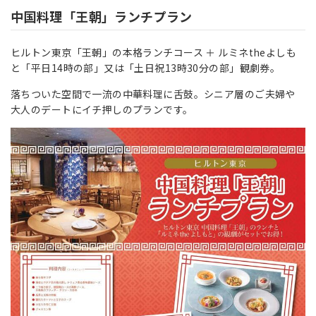
中国料理「王朝」ランチプラン
ヒルトン東京「王朝」の本格ランチコース ＋ ルミネtheよしも
と
「平日
14
時の部」又は「土日祝
13
時
30
分の部」
観劇券。
落ちついた空間で一流の中華料理に舌鼓。シニア層のご夫婦や
大人のデートにイチ押しのプランです。