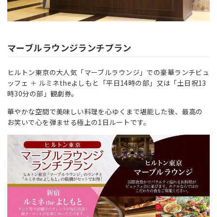
マーブルラウンジランチプラン
ヒルトン東京の大人気「マーブルラウンジ」での豪華ランチビュ
ッフェ ＋ ルミネtheよしもと
「平日
14
時の部」又は「土日祝
13
時
30
分の部」
観劇券。
華やかな空間で美味しい料理を心ゆくまで堪能した後、最高の
お笑いで心を弾ませる極上の1日ルートです。