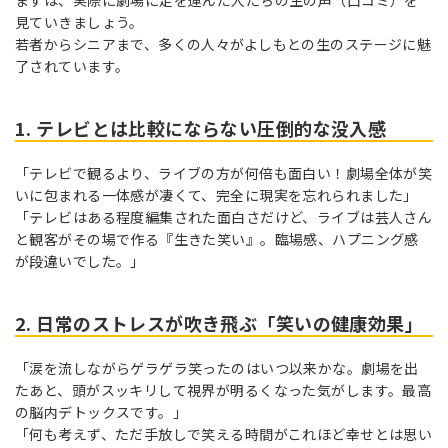
見ていきましょう。
若者からシニアまで、多くの人々がよしもとの生のステージに魅
了されています。
1. テレビとは比較にならない圧倒的な没入感
「テレビで観るより、ライブの方が何倍も面白い！劇場全体が笑
いに包まれる一体感が凄くて、完全に現実を忘れられました」
「テレビはある程度編集された面白さだけど、ライブは芸人さん
と観客がその場で作る『生きた笑い』。臨場感、ハプニング感
が段違いでした。」
2. 日常のストレスが吹き飛ぶ「笑いの健康効果」
「涙を流しながらゲラゲラ笑ったのはいつ以来かな。劇場を出
たあと、頭がスッキリして視界が明るくなった気がします。最高
の脳内デトックスです。」
「何も考えず、ただ手放しで笑える時間がこれほど幸せとは思い