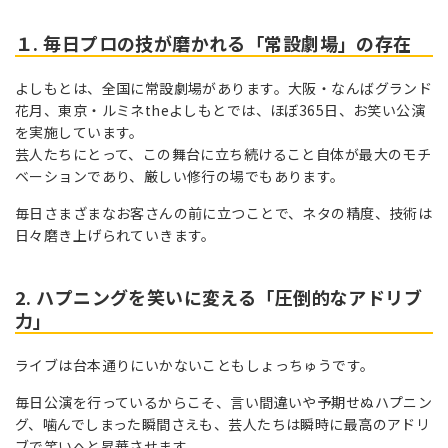
１. 毎日プロの技が磨かれる「常設劇場」の存在
よしもとは、
全国に常設劇場があります。大阪・なんばグランド
花月、東京・ルミネ
the
よしもとでは、ほぼ
365
日、お笑い公演
を実施しています。
芸人たちにとって、この舞台に立ち続けること自体が最大のモチ
ベーションであり、厳しい修行の場でもあります。
毎日さまざまなお客さんの前に立つことで、ネタの精度、技術は
日々磨き上げられていきます。
2. ハプニングを笑いに変える「圧倒的なアドリブ
力」
ライブは台本通りにいかないこともしょっちゅうです。
毎日公演を行っているからこそ、言い間違いや予期せぬハプニン
グ、噛んでしまった瞬間さえも、芸人たちは瞬時に最高のアドリ
ブで笑いへと昇華させます。