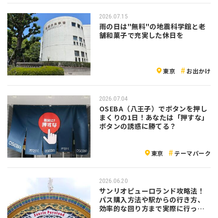
2026.07.15
雨の日は"無料"の地震科学館と老
舗和菓子で充実した休日を
東京
お出かけ
2026.07.04
OSEBA（八王子）でボタンを押し
まくりの1日！あなたは「押すな」
ボタンの誘惑に勝てる？
東京
テーマパーク
2026.06.20
サンリオピューロランド攻略法！
パス購入方法や駅からの行き方、
効率的な回り方まで実際に行って
解説