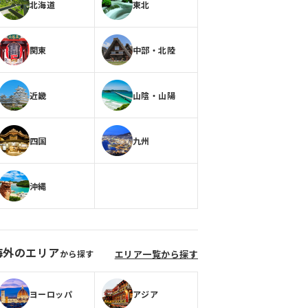
北海道
東北
関東
中部・北陸
近畿
山陰・山陽
四国
九州
沖縄
海外のエリア
から探す
エリア一覧から探す
ヨーロッパ
アジア