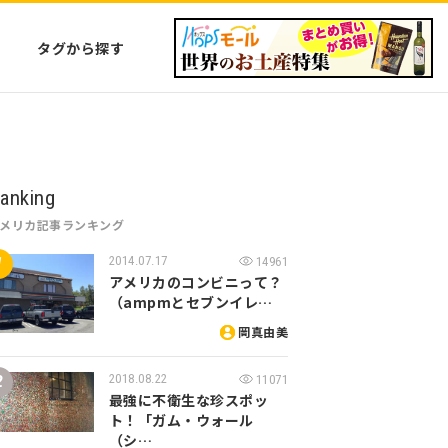
タグから探す
anking
アメリカ記事ランキング
2014.07.17
14961
アメリカのコンビニって？
（ampmとセブンイレ…
岡真由美
2018.08.22
11071
最強に不衛生な珍スポッ
ト！「ガム・ウォール
（シ…