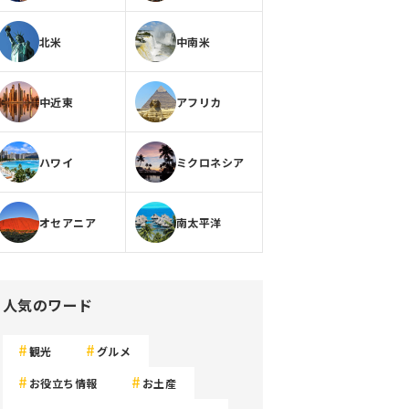
北米
中南米
中近東
アフリカ
ハワイ
ミクロネシア
オセアニア
南太平洋
人気のワード
観光
グルメ
お役立ち情報
お土産