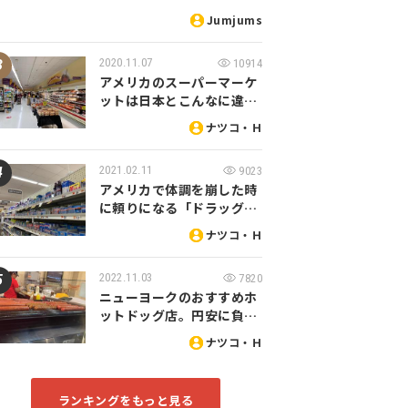
Jumjums
2020.11.07
10914
アメリカのスーパーマーケ
ットは日本とこんなに違…
ナツコ・Ｈ
2021.02.11
9023
アメリカで体調を崩した時
に頼りになる「ドラッグ…
ナツコ・Ｈ
2022.11.03
7820
ニューヨークのおすすめホ
ットドッグ店。円安に負…
ナツコ・Ｈ
ランキングをもっと見る