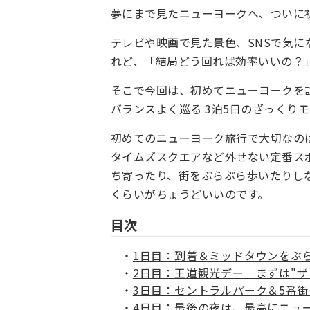
夢にまで見たニューヨークへ、ついに
テレビや映画で見た景色、SNSで気
れど、「結局どう回れば効率いいの？
そこで今回は、初めてニューヨークを
バランスよく巡る 3泊5日のざっくり
初めてのニューヨーク旅行で大切なの
タイムズスクエアなど外せない定番ス
ち寄ったり、街をぶらぶら歩いたりし
くらいがちょうどいいのです。
目次
1日目：到着＆ミッドタウンをぶ
2日目：王道観光デー｜まずは"ザ
3日目：セントラルパーク＆5番
4日目：最後の夜は、最高にニュ