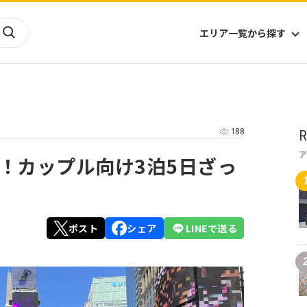
エリア一覧から探す
海外
山陰・山陽
ヨーロッパ
アフリカ
188
R
四国
アジア
ハワイ
九州
北米
ミクロネシア
！カップル向け3泊5日ざっ
北陸
沖縄
中南米
オセアニア
中近東
南太平洋
ポスト
シェア
LINEで送る