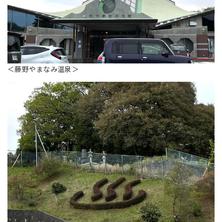
＜藤野やまなみ温泉＞