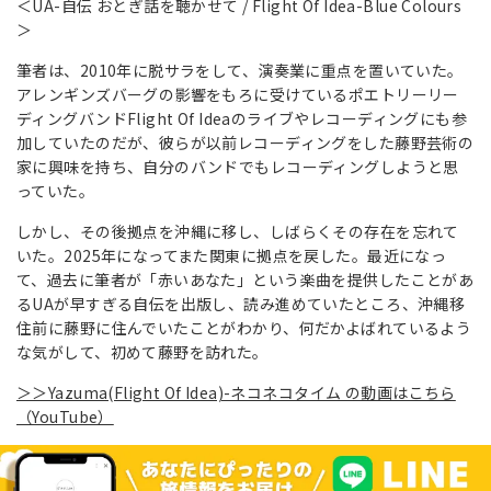
＜UA-自伝 おとぎ話を聴かせて / Flight Of Idea-Blue Colours
＞
筆者は、2010年に脱サラをして、演奏業に重点を置いていた。
アレンギンズバーグの影響をもろに受けているポエトリーリー
ディングバンドFlight Of Ideaのライブやレコーディングにも参
加していたのだが、彼らが以前レコーディングをした藤野芸術の
家に興味を持ち、自分のバンドでもレコーディングしようと思
っていた。
しかし、その後拠点を沖縄に移し、しばらくその存在を忘れて
いた。2025年になってまた関東に拠点を戻した。最近になっ
て、過去に筆者が「赤いあなた」という楽曲を提供したことがあ
るUAが早すぎる自伝を出版し、読み進めていたところ、沖縄移
住前に藤野に住んでいたことがわかり、何だかよばれているよう
な気がして、初めて藤野を訪れた。
＞＞Yazuma(Flight Of Idea)-ネコネコタイム の動画はこちら
（YouTube）