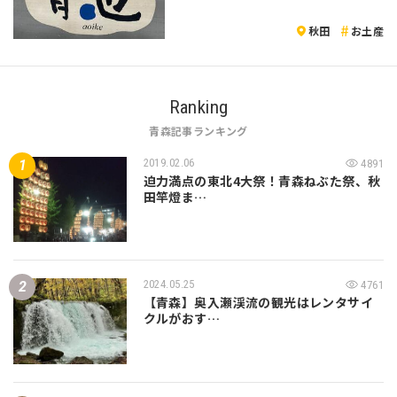
秋田
お土産
Ranking
青森記事ランキング
2019.02.06
4891
迫力満点の東北4大祭！青森ねぶた祭、秋
田竿燈ま…
2024.05.25
4761
【青森】奥入瀬渓流の観光はレンタサイ
クルがおす…