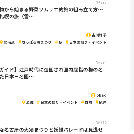
293
物から始まる野菜ソムリエ的旅の組み立て方～
札幌の旅（雪…
吉川雅子
北海道
さっぽろ雪まつり
冬
日本の祭り・イベント
234
ガイド】江戸時代に造園され国内屈指の梅の名
た日本三名園…
obaq
茨城
日本の祭り・イベント
自然
観光
315
な名古屋の大須まつりと妖怪パレードは見逃せ