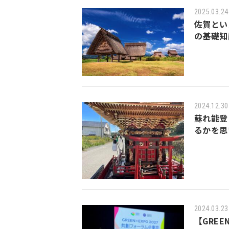
2025.03.24
佐賀とい
の基礎知
2024.12.30
蘇れ能登
るかを思
2024.03.23
【GREE