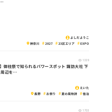
…
よしだようこ
神奈川
2027
23区エリア
EXPO
1339
】御柱祭で知られるパワースポット 諏訪大社 下
と周辺を…
えいた
長野
お祭り
夏の風物詩
宿泊
1703