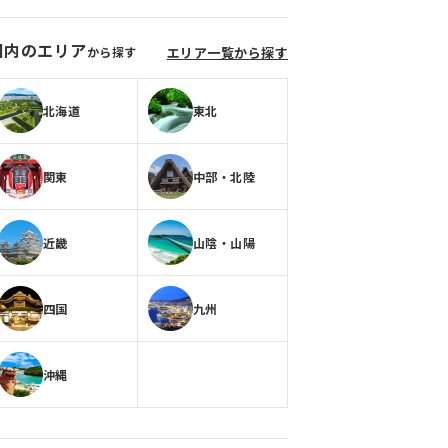
国内のエリア
から探す
エリア一覧から探す
北海道
東北
関東
中部・北陸
近畿
山陰・山陽
四国
九州
沖縄