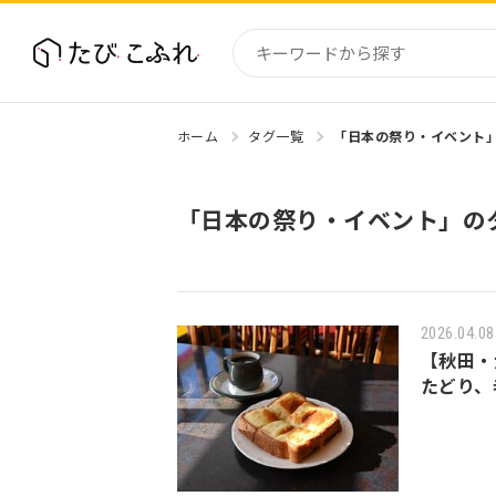
ホーム
タグ一覧
「日本の祭り・イベント
国内
北海道
「日本の祭り・イベント」の
東北
関東
中部・
近畿
2026.04.08
【秋田・
たどり、