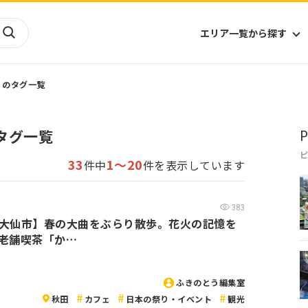
エリア一覧から探す
」のタグ一覧
海外
山陰・山陽
ヨーロッパ
アフリカ
タグ一覧
P
四国
アジア
ハワイ
九州
北米
ミクロネシア
33
1～20
件中
件を表示しています
北陸
沖縄
中南米
オセアニア
中近東
南太平洋
383
大仙市】春の大曲をぶらり散歩。花火の記憶を
老舗喫茶「か…
ふきのとう編集室
秋田
カフェ
日本の祭り・イベント
観光