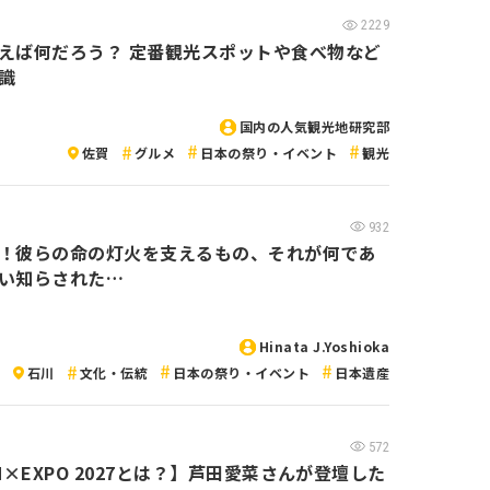
2229
えば何だろう？ 定番観光スポットや食べ物など
識
国内の人気観光地研究部
佐賀
グルメ
日本の祭り・イベント
観光
932
！彼らの命の灯火を支えるもの、それが何であ
い知らされた…
Hinata J.Yoshioka
石川
文化・伝統
日本の祭り・イベント
日本遺産
572
N×EXPO 2027とは？】芦田愛菜さんが登壇した