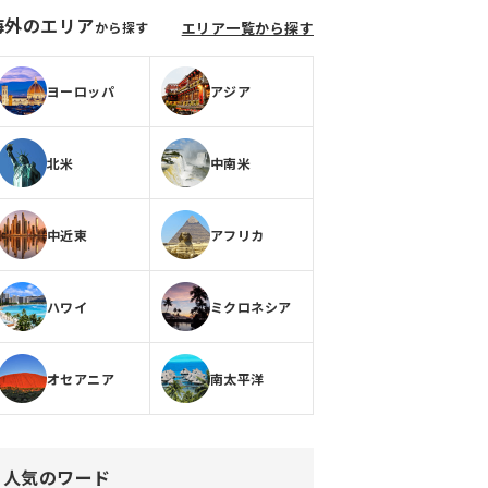
海外のエリア
から探す
エリア一覧から探す
ヨーロッパ
アジア
北米
中南米
中近東
アフリカ
ハワイ
ミクロネシア
オセアニア
南太平洋
人気のワード