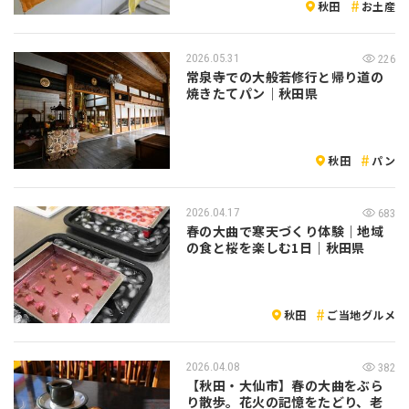
秋田
お土産
2026.05.31
226
常泉寺での大般若修行と帰り道の
焼きたてパン｜秋田県
秋田
パン
2026.04.17
683
春の大曲で寒天づくり体験｜地域
の食と桜を楽しむ1日｜秋田県
秋田
ご当地グルメ
2026.04.08
382
【秋田・大仙市】春の大曲をぶら
り散歩。花火の記憶をたどり、老