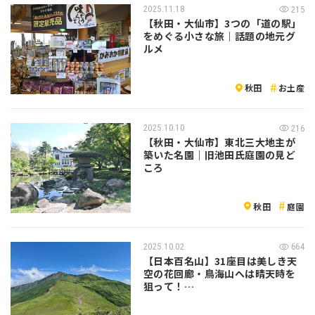
2025.11.18
215
【秋田・大仙市】3つの「道の駅」
をめぐる小さな旅｜話題の地元グ
ルメ
秋田
お土産
2025.10.10
216
【秋田・大仙市】東北三大地主が
築いた名園｜旧池田氏庭園の見ど
ころ
秋田
庭園
2025.10.02
664
【日本百名山】31座目は美しき天
空の花回廊・鳥海山へは晴天時を
狙って！…