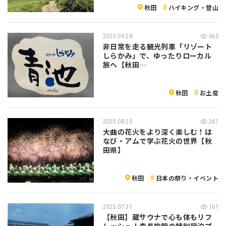
秋田
ハイキング・登山
2025.09.28
465
非日常を走る観光列車「リゾート
しらかみ」で、ゆったりローカル
旅へ【秋田…
秋田
お土産
2025.08.25
261
大曲の花火をより深く楽しむ！は
なび・アムで学ぶ花火の世界【秋
田県】
秋田
日本の祭り・イベント
2025.07.31
161
【秋田】蔵サウナで心も体もリフ
レッシュ！森長旅館の特別宿泊プ