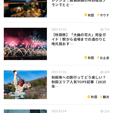
ランでとと…
秋田
サウナ
2025.07.30
716
【秋田県】「大曲の花火」完全ガ
イド！駅から会場までの道のりと
地元民おす…
秋田
お土産
2025.07.26
428
秋田県への旅行ってどう楽しい？
秋田エリア人気TOP5記事（2025
年…
秋田
観光
2025.05.24
274