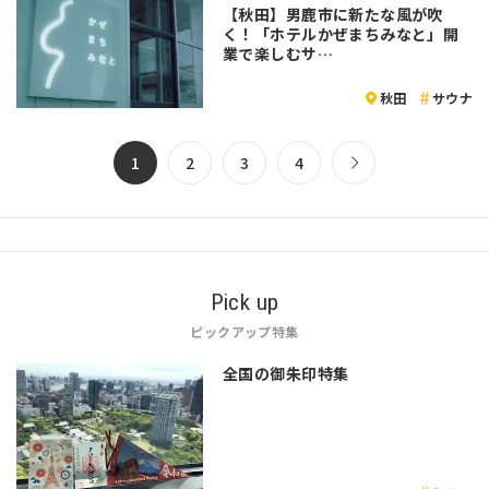
【秋田】男鹿市に新たな風が吹
く！「ホテルかぜまちみなと」開
業で楽しむサ…
秋田
サウナ
1
2
3
4
Pick up
ピックアップ特集
全国の御朱印特集