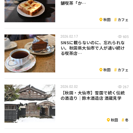
舗喫茶「か…
秋田
カフェ
2026.02.17
605
SNSに載らないのに、忘れられな
い。秋田県大仙市で人が通い続け
る喫茶店…
秋田
カフェ
2026.02.02
267
【秋田・大仙市】雪国で続く伝統
の酒造り｜鈴木酒造店 酒蔵見学
秋田
冬