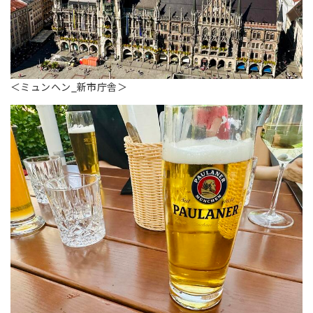
＜ミュンヘン_新市庁舎＞