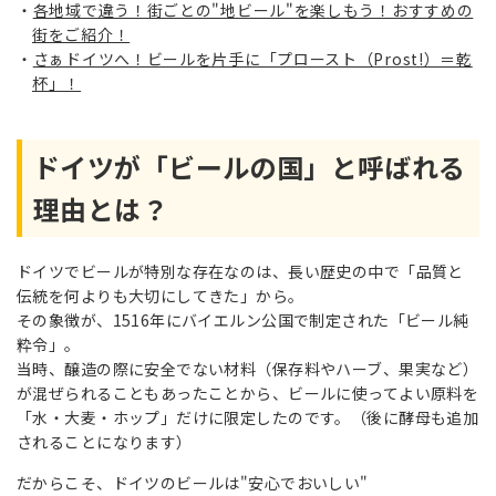
各地域で違う！街ごとの"地ビール"を楽しもう！おすすめの
街をご紹介！
さぁドイツへ！ビールを片手に「プロースト（Prost!）＝乾
杯」！
ドイツが「ビールの国」と呼ばれる
理由とは？
ドイツでビールが特別な存在なのは、長い歴史の中で「品質と
伝統を何よりも大切にしてきた」から。
その象徴が、1516年にバイエルン公国で制定された「ビール純
粋令」。
当時、醸造の際に安全でない材料（保存料やハーブ、果実など）
が混ぜられることもあったことから、ビールに使ってよい原料を
「水・大麦・ホップ」だけに限定したのです。（後に酵母も追加
されることになります）
だからこそ、ドイツのビールは"安心でおいしい"