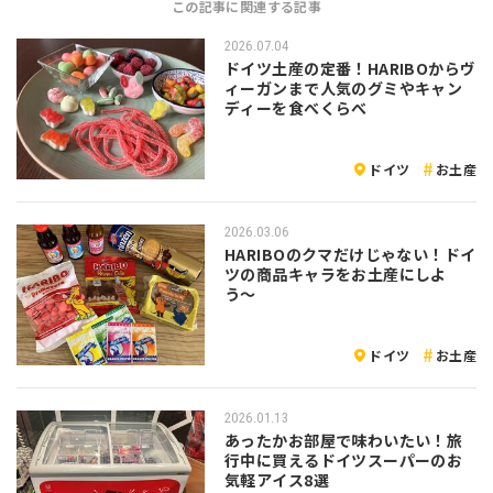
この記事に関連する記事
2026.07.04
ドイツ土産の定番！HARIBOからヴ
ィーガンまで人気のグミやキャン
ディーを食べくらべ
ドイツ
お土産
2026.03.06
HARIBOのクマだけじゃない！ドイ
ツの商品キャラをお土産にしよ
う〜
ドイツ
お土産
2026.01.13
あったかお部屋で味わいたい！旅
行中に買えるドイツスーパーのお
気軽アイス8選