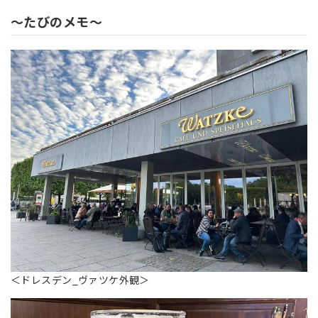
～たびのメモ～
＜ドレスデン_ヴァツケ外観＞