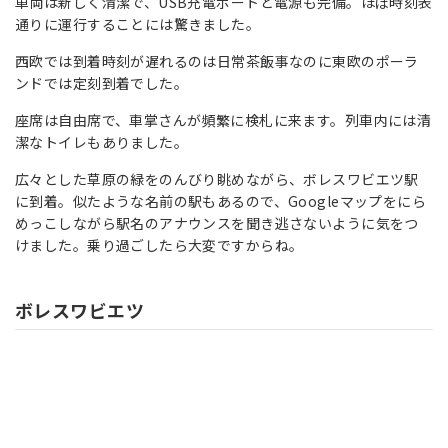
車両は新しく清潔で、USB充電ポートと電源も完備。ほぼ時刻表
通りに運行することには驚きました。
西欧では到着時刻が遅れるのは日常茶飯事なのに東欧のポーラ
ンドでは定刻到着でした。
座席は自由席で、車掌さんが頻繁に検札に来ます。列車内には清
潔なトイレもありました。
広々とした草原の緑をのんびり眺めながら、ボレスワビエツ駅
に到着。似たような名前の駅もあるので、Googleマップをにら
めっこしながら駅名のアナウンスを聞き逃さないように気をつ
けました。乗り過ごしたら大変ですからね。
ボレスワビエツ