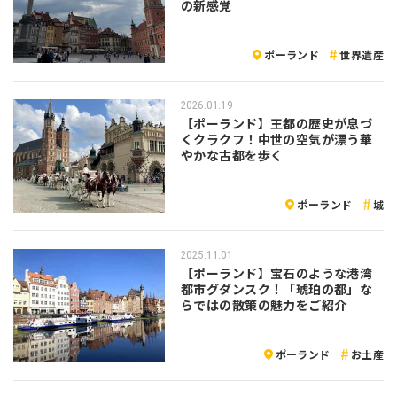
の新感覚
ポーランド
世界遺産
2026.01.19
【ポーランド】王都の歴史が息づ
くクラクフ！中世の空気が漂う華
やかな古都を歩く
ポーランド
城
2025.11.01
【ポーランド】宝石のような港湾
都市グダンスク！「琥珀の都」な
らではの散策の魅力をご紹介
ポーランド
お土産