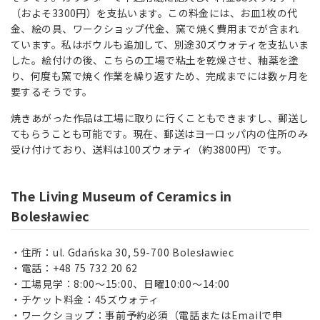
（およそ3300円）を支払います。この料金には、お皿1枚の代
金、絵の具、ワークショップ代金、窯で焼く費用までが含まれ
ています。私はボウルも追加して、別途30ズウォティを支払いま
した。絵付けの後、こちらの工場で粘土を乾燥させ、釉薬を塗
り、何度も窯で焼く作業を繰り返すため、完成までには数ヶ月を
要するそうです。
焼きあがった作品は工場に取りに行くこともできますし、郵送し
てもらうことも可能です。現在、郵送はヨーロッパ内の住所のみ
受け付けており、送料は100ズウォティ（約3800円）です。
The Living Museum of Ceramics in
Bolesławiec
住所：ul. Gdańska 30, 59-700 Bolesławiec
電話：+48 75 732 20 62
工場見学：8:00～15:00、日曜10:00～14:00
チケット料金：45ズウォティ
ワークショップ：事前予約必須（電話またはEmailで申