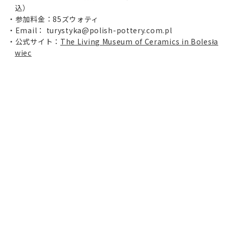
込）
参加料金：85ズウォティ
Email： turystyka@polish-pottery.com.pl
公式サイト：
The Living Museum of Ceramics in Bolesła
wiec