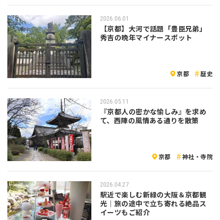
2026.06.01
【京都】大河で話題「豊臣兄弟」
秀吉の晩年マイナースポット
京都
歴史
2026.05.11
『京都人の密かな愉しみ』を求め
て、西陣の風情ある通りを散策
京都
神社・寺院
2026.04.27
駅近で楽しむ新緑の大阪＆京都観
光｜旅の途中で立ち寄れる絶品ス
イーツもご紹介