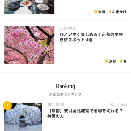
大阪
お出かけ
2026.03.03
ひと足早く楽しめる！京都の早咲
き桜スポット 4選
京都
春
Ranking
京都記事ランキング
2021.02.23
121969
【京都】安井金比羅宮で悪縁を切れる？
神職の方…