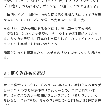
地を使用した「和柄タイプ（30〜50色）」と「オリジナルタイ
プ（2色）」から好きなデザインを１つ選ぶことができますよ。
「和柄タイプ」は着物生地の入荷状況や裁断方法によって柄が異
なるので、その日にどんな柄に出会えるかは一期一会。
またサシェ袋の表側にあるタグには、実はローマ字表記の
「KYOTO」とカタカナ表記の「キョウト」の2種類があるんで
す。カタカナ表記は「日本のお土産らしくてカワイイ」とインバ
ウンドのお客様にも好評なのだそう。
種類がとっても豊富なので、お好みのサシェ袋をじっくり選びま
す。
3：京くみひもを選び
サシェ袋が決まったら、くみひもを選びます。繊細な組み目が美
しいこのくみひもは京都の「昇苑くみひも」で作られていま
す。ミックスのカラー展開はジョンズブレンドオリジナル。く
みひもは、単色7種類、ミックス5種類の計12種類から1種類を選