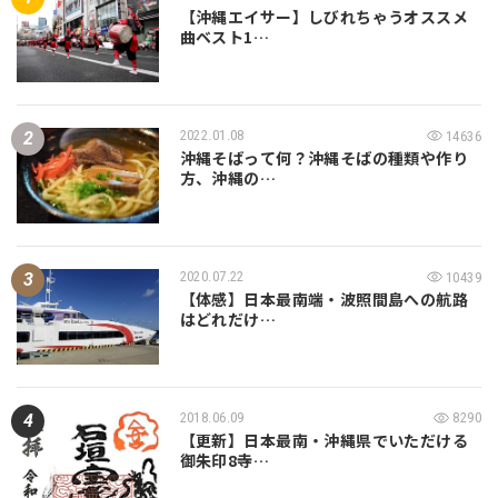
【沖縄エイサー】しびれちゃうオススメ
曲ベスト1…
2022.01.08
14636
沖縄そばって何？沖縄そばの種類や作り
方、沖縄の…
2020.07.22
10439
【体感】日本最南端・波照間島への航路
はどれだけ…
2018.06.09
8290
【更新】日本最南・沖縄県でいただける
御朱印8寺…