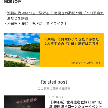
関連記事
沖縄の海はいつまで泳げる？ 海開きの期間や月ごとの平均気
温などを解説
沖縄県・離島「石垣島」でドライブ！
「
沖縄
」に興味わいてきた？あなた
におすすめの『沖縄』旅行はこちら
※外部サイトに遷移します
Related post
この記事に関連する記事
2026.07.24
【沖縄県】世界遺産登録25周年記
念 勝連城ドローンショーイベント